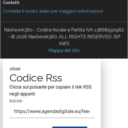
Contatti
Contatta il nostro team per maggiori informazioni
Nextwork360 - Codice fiscale e Partita IVA 13868590962
- © 2026 Nextwork360. ALL RIGHTS RESERVED. ISP
AWS
Mappa del sito
close
Codice Rss
Clicca sul pulsante per copiare il link RSS
negli appunti.
RSS link