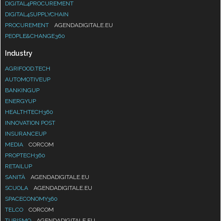
DIGITAL4PROCUREMENT
DIGITAL4SUPPLYCHAIN
PROCUREMENT
AGENDADIGITALE.EU
PEOPLE&CHANGE360
Industry
AGRIFOOD.TECH
AUTOMOTIVEUP
BANKINGUP
ENERGYUP
HEALTHTECH360
INNOVATION POST
INSURANCEUP
MEDIA
CORCOM
PROPTECH360
RETAILUP
SANITÀ
AGENDADIGITALE.EU
SCUOLA
AGENDADIGITALE.EU
SPACECONOMY360
TELCO
CORCOM
TURISMO
AGENDADIGITALE.EU