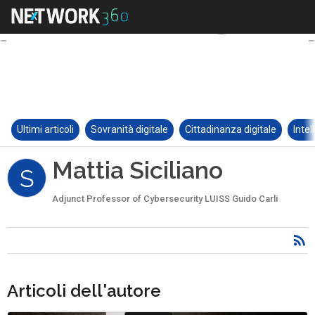
Ultimi articoli
Sovranità digitale
Cittadinanza digitale
Intel
Mattia Siciliano
S
Adjunct Professor of Cybersecurity LUISS Guido Carli
Articoli dell'autore