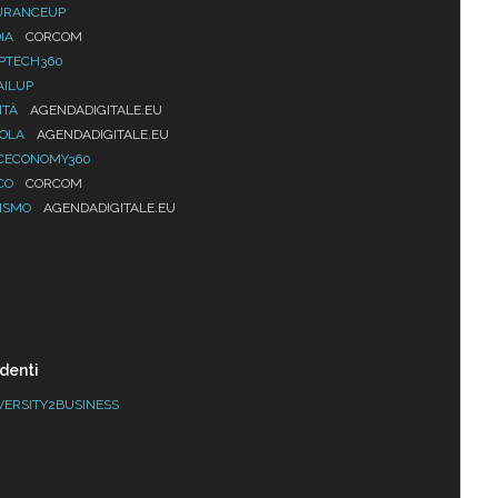
URANCEUP
IA
CORCOM
PTECH360
AILUP
ITÀ
AGENDADIGITALE.EU
UOLA
AGENDADIGITALE.EU
CECONOMY360
CO
CORCOM
ISMO
AGENDADIGITALE.EU
denti
VERSITY2BUSINESS