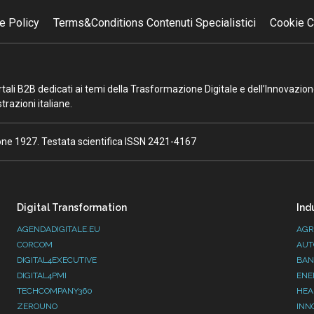
e Policy
Terms&Conditions Contenuti Specialistici
Cookie C
portali B2B dedicati ai temi della Trasformazione Digitale e dell’Innovazio
razioni italiane.
ione 1927. Testata scientifica ISSN 2421-4167
Digital Transformation
Ind
AGENDADIGITALE.EU
AGR
CORCOM
AUT
DIGITAL4EXECUTIVE
BAN
DIGITAL4PMI
ENE
TECHCOMPANY360
HEA
ZEROUNO
INN