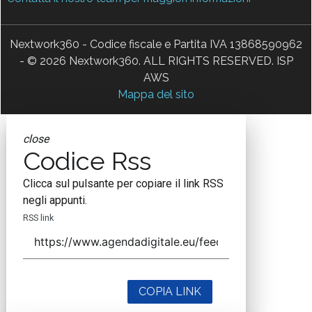
Nextwork360 - Codice fiscale e Partita IVA 13868590962
- © 2026 Nextwork360. ALL RIGHTS RESERVED. ISP
AWS
Mappa del sito
close
Codice Rss
Clicca sul pulsante per copiare il link RSS
negli appunti.
RSS link
COPIA LINK