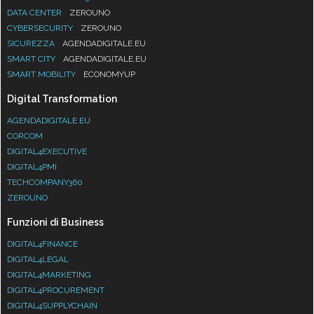
DATA CENTER
ZEROUNO
CYBERSECURITY
ZEROUNO
SICUREZZA
AGENDADIGITALE.EU
SMART CITY
AGENDADIGITALE.EU
SMART MOBILITY
ECONOMYUP
Digital Transformation
AGENDADIGITALE.EU
CORCOM
DIGITAL4EXECUTIVE
DIGITAL4PMI
TECHCOMPANY360
ZEROUNO
Funzioni di Business
DIGITAL4FINANCE
DIGITAL4LEGAL
DIGITAL4MARKETING
DIGITAL4PROCUREMENT
DIGITAL4SUPPLYCHAIN