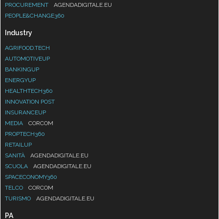
PROCUREMENT
AGENDADIGITALE.EU
PEOPLE&CHANGE360
Industry
AGRIFOOD.TECH
AUTOMOTIVEUP
BANKINGUP
ENERGYUP
HEALTHTECH360
INNOVATION POST
INSURANCEUP
MEDIA
CORCOM
PROPTECH360
RETAILUP
SANITÀ
AGENDADIGITALE.EU
SCUOLA
AGENDADIGITALE.EU
SPACECONOMY360
TELCO
CORCOM
TURISMO
AGENDADIGITALE.EU
PA