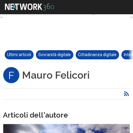
Ultimi articoli
Sovranità digitale
Cittadinanza digitale
Intel
Mauro Felicori
F
Articoli dell'autore