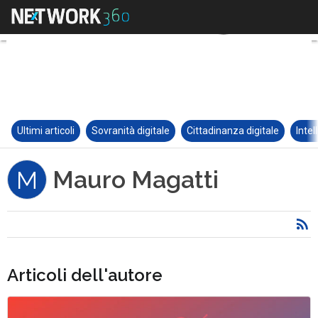
Ultimi articoli
Sovranità digitale
Cittadinanza digitale
Intel
Mauro Magatti
M
Articoli dell'autore