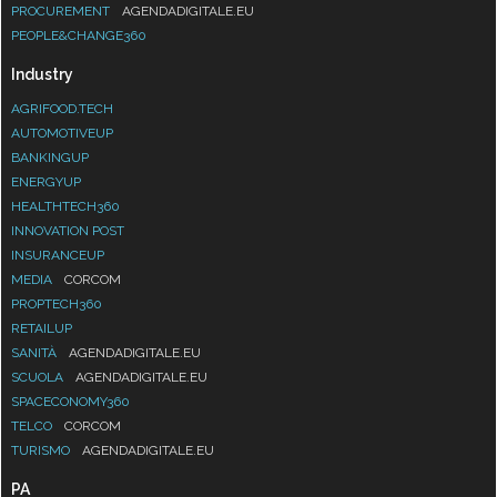
PROCUREMENT
AGENDADIGITALE.EU
PEOPLE&CHANGE360
Industry
AGRIFOOD.TECH
AUTOMOTIVEUP
BANKINGUP
ENERGYUP
HEALTHTECH360
INNOVATION POST
INSURANCEUP
MEDIA
CORCOM
PROPTECH360
RETAILUP
SANITÀ
AGENDADIGITALE.EU
SCUOLA
AGENDADIGITALE.EU
SPACECONOMY360
TELCO
CORCOM
TURISMO
AGENDADIGITALE.EU
PA