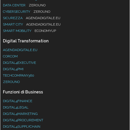
DATA CENTER
ZEROUNO
CYBERSECURITY
ZEROUNO
SICUREZZA
AGENDADIGITALE.EU
SMART CITY
AGENDADIGITALE.EU
SMART MOBILITY
ECONOMYUP
Digital Transformation
AGENDADIGITALE.EU
CORCOM
DIGITAL4EXECUTIVE
DIGITAL4PMI
TECHCOMPANY360
ZEROUNO
Funzioni di Business
DIGITAL4FINANCE
DIGITAL4LEGAL
DIGITAL4MARKETING
DIGITAL4PROCUREMENT
DIGITAL4SUPPLYCHAIN