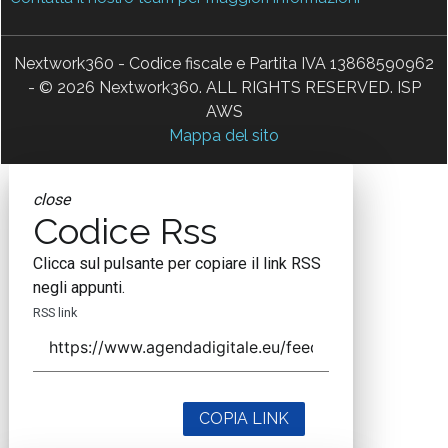
Nextwork360 - Codice fiscale e Partita IVA 13868590962
- © 2026 Nextwork360. ALL RIGHTS RESERVED. ISP
AWS
Mappa del sito
close
Codice Rss
Clicca sul pulsante per copiare il link RSS
negli appunti.
RSS link
COPIA LINK