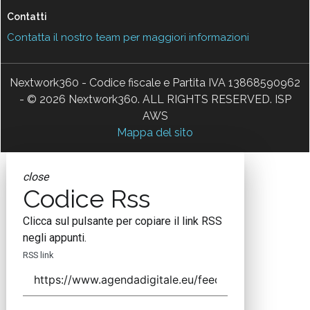
Contatti
Contatta il nostro team per maggiori informazioni
Nextwork360 - Codice fiscale e Partita IVA 13868590962
- © 2026 Nextwork360. ALL RIGHTS RESERVED. ISP
AWS
Mappa del sito
close
Codice Rss
Clicca sul pulsante per copiare il link RSS
negli appunti.
RSS link