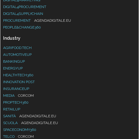
DIGITAL4MARKETING
DIGITAL4PROCUREMENT
DIGITAL4SUPPLYCHAIN
PROCUREMENT
AGENDADIGITALE.EU
PEOPLE&CHANGE360
Industry
AGRIFOOD.TECH
AUTOMOTIVEUP
BANKINGUP
ENERGYUP
HEALTHTECH360
INNOVATION POST
INSURANCEUP
MEDIA
CORCOM
PROPTECH360
RETAILUP
SANITÀ
AGENDADIGITALE.EU
SCUOLA
AGENDADIGITALE.EU
SPACECONOMY360
TELCO
CORCOM