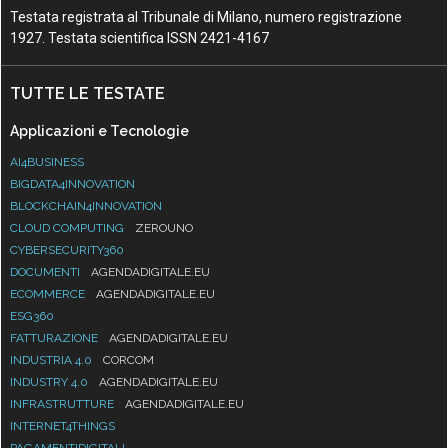
Testata registrata al Tribunale di Milano, numero registrazione
1927. Testata scientifica ISSN 2421-4167
TUTTE LE TESTATE
Applicazioni e Tecnologie
AI4BUSINESS
BIGDATA4INNOVATION
BLOCKCHAIN4INNOVATION
CLOUD COMPUTING
ZEROUNO
CYBERSECURITY360
DOCUMENTI
AGENDADIGITALE.EU
ECOMMERCE
AGENDADIGITALE.EU
ESG360
FATTURAZIONE
AGENDADIGITALE.EU
INDUSTRIA 4.0
CORCOM
INDUSTRY 4.0
AGENDADIGITALE.EU
INFRASTRUTTURE
AGENDADIGITALE.EU
INTERNET4THINGS
PAGAMENTIDIGITALI