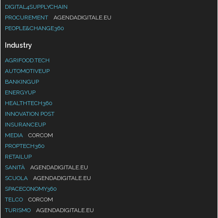
DIGITAL4SUPPLYCHAIN
PROCUREMENT
AGENDADIGITALE.EU
PEOPLE&CHANGE360
Industry
AGRIFOOD.TECH
AUTOMOTIVEUP
BANKINGUP
ENERGYUP
HEALTHTECH360
INNOVATION POST
INSURANCEUP
MEDIA
CORCOM
PROPTECH360
RETAILUP
SANITÀ
AGENDADIGITALE.EU
SCUOLA
AGENDADIGITALE.EU
SPACECONOMY360
TELCO
CORCOM
TURISMO
AGENDADIGITALE.EU