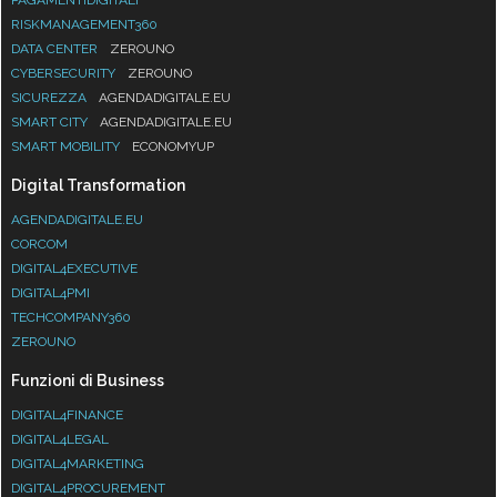
RISKMANAGEMENT360
DATA CENTER
ZEROUNO
CYBERSECURITY
ZEROUNO
SICUREZZA
AGENDADIGITALE.EU
SMART CITY
AGENDADIGITALE.EU
SMART MOBILITY
ECONOMYUP
Digital Transformation
AGENDADIGITALE.EU
CORCOM
DIGITAL4EXECUTIVE
DIGITAL4PMI
TECHCOMPANY360
ZEROUNO
Funzioni di Business
DIGITAL4FINANCE
DIGITAL4LEGAL
DIGITAL4MARKETING
DIGITAL4PROCUREMENT