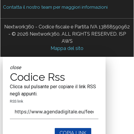
Contatta il nostro team per maggiori informazioni
Nextwork360 - Codice fiscale e Partita IVA 13868590962
- © 2026 Nextwork360. ALL RIGHTS RESERVED. ISP
AWS
Mappa del sito
close
Codice Rss
Clicca sul pulsante per copiare il link RSS
negli appunti.
RSS link
COPIA LINK