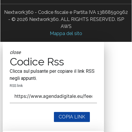
Nextwork360 - Codice fiscale e Partita IVA 13868590962
- © 2026 Nextwork360. ALL RIGHTS RESERVED. ISP
AWS
Mappa del sito
close
Codice Rss
Clicca sul pulsante per copiare il link RSS
negli appunti.
RSS link
COPIA LINK