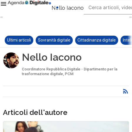
Nello Iacono
Ultimi articoli
Sovranità digitale
Cittadinanza digitale
Intel
Nello Iacono
Coordinatore Repubblica Digitale - Dipartimento per la
trasformazione digitale, PCM
Articoli dell'autore