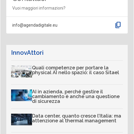
Vuoi maggiori informazioni?
content_copy
info@agendadigitale.eu
InnovAttori
Quali competenze per portare la
physical AI nello spazio: il caso Sitael
AI in azienda, perché gestire il
cambiamento è anche una questione
di sicurezza
Data center, quanto cresce l’Italia: ma
attenzione al thermal management