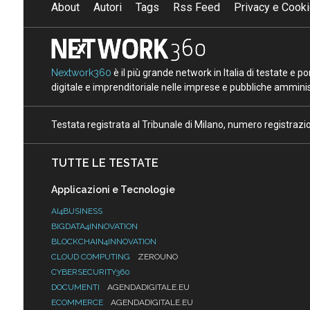
About
Autori
Tags
Rss Feed
Privacy e Cooki
Nextwork360
è il più grande network in Italia di testate e 
digitale e imprenditoriale nelle imprese e pubbliche amminist
Testata registrata al Tribunale di Milano, numero registraz
TUTTE LE TESTATE
Applicazioni e Tecnologie
AI4BUSINESS
BIGDATA4INNOVATION
BLOCKCHAIN4INNOVATION
CLOUD COMPUTING
ZEROUNO
CYBERSECURITY360
DOCUMENTI
AGENDADIGITALE.EU
ECOMMERCE
AGENDADIGITALE.EU