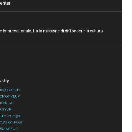
enter
ne Imprenditoriale. Ha la missione di diffondere la cultura
ustry
IFOOD.TECH
OMOTIVEUP
KINGUP
RGYUP
LTHTECH360
OVATION POST
URANCEUP