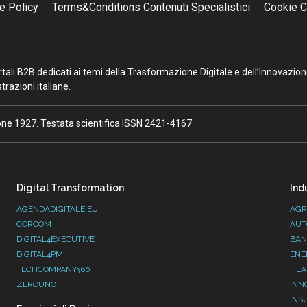
e Policy
Terms&Conditions Contenuti Specialistici
Cookie C
portali B2B dedicati ai temi della Trasformazione Digitale e dell’Innovazio
razioni italiane.
ione 1927. Testata scientifica ISSN 2421-4167
Digital Transformation
Ind
AGENDADIGITALE.EU
AGR
CORCOM
AUT
DIGITAL4EXECUTIVE
BAN
DIGITAL4PMI
ENE
TECHCOMPANY360
HEA
ZEROUNO
INN
INS