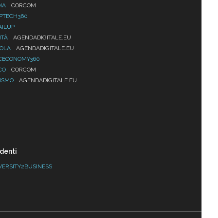
IA
CORCOM
PTECH360
AILUP
ITÀ
AGENDADIGITALE.EU
UOLA
AGENDADIGITALE.EU
CECONOMY360
CO
CORCOM
ISMO
AGENDADIGITALE.EU
denti
VERSITY2BUSINESS