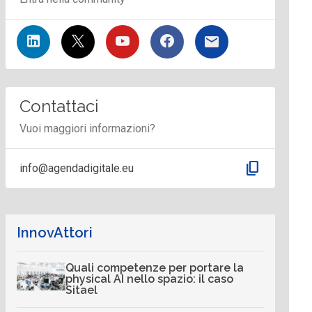
Contattaci
Vuoi maggiori informazioni?
content_copy
info@agendadigitale.eu
InnovAttori
Quali competenze per portare la
physical AI nello spazio: il caso
Sitael