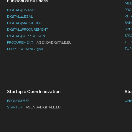
Funzioni di Business
MED
PRO
DIGITAL4FINANCE
RET
DIGITAL4LEGAL
SAN
DIGITAL4MARKETING
SC
DIGITAL4PROCUREMENT
SPA
DIGITAL4SUPPLYCHAIN
TEL
PROCUREMENT
AGENDADIGITALE.EU
TUR
PEOPLE&CHANGE360
Startup e Open Innovation
Stu
ECONOMYUP
UNI
STARTUP
AGENDADIGITALE.EU