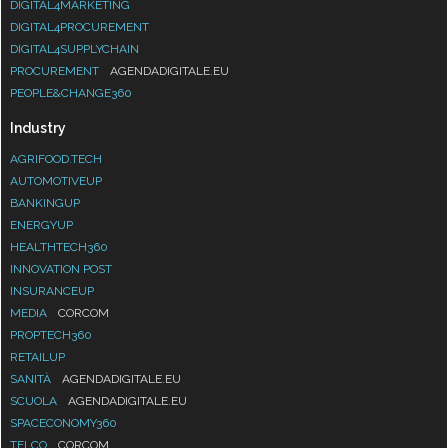
DIGITAL4MARKETING
DIGITAL4PROCUREMENT
DIGITAL4SUPPLYCHAIN
PROCUREMENT
AGENDADIGITALE.EU
PEOPLE&CHANGE360
Industry
AGRIFOOD.TECH
AUTOMOTIVEUP
BANKINGUP
ENERGYUP
HEALTHTECH360
INNOVATION POST
INSURANCEUP
MEDIA
CORCOM
PROPTECH360
RETAILUP
SANITÀ
AGENDADIGITALE.EU
SCUOLA
AGENDADIGITALE.EU
SPACECONOMY360
TELCO
CORCOM