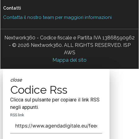
Contatti
Contatta il nostro team per maggiori informazioni
Nextwork360 - Codice fiscale e Partita IVA 13868590962
- © 2026 Nextwork360. ALL RIGHTS RESERVED. ISP
AWS
Mappa del sito
close
Codice Rss
Clicca sul pulsante per copiare il link RSS
negli appunti.
RSS link