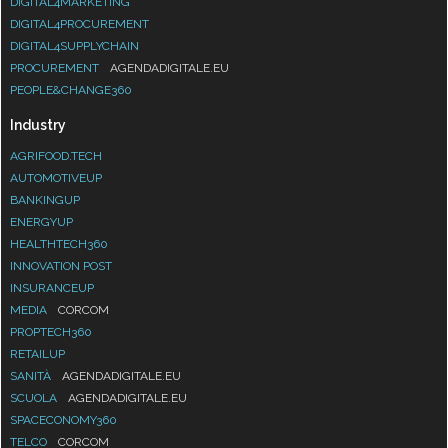
DIGITAL4MARKETING
DIGITAL4PROCUREMENT
DIGITAL4SUPPLYCHAIN
PROCUREMENT
AGENDADIGITALE.EU
PEOPLE&CHANGE360
Industry
AGRIFOOD.TECH
AUTOMOTIVEUP
BANKINGUP
ENERGYUP
HEALTHTECH360
INNOVATION POST
INSURANCEUP
MEDIA
CORCOM
PROPTECH360
RETAILUP
SANITÀ
AGENDADIGITALE.EU
SCUOLA
AGENDADIGITALE.EU
SPACECONOMY360
TELCO
CORCOM