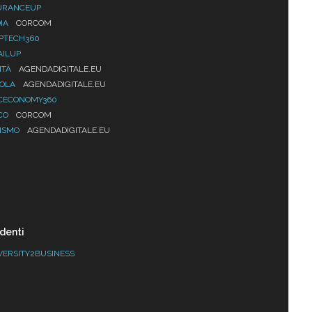
URANCEUP
IA
CORCOM
PTECH360
AILUP
ITÀ
AGENDADIGITALE.EU
UOLA
AGENDADIGITALE.EU
CECONOMY360
CO
CORCOM
ISMO
AGENDADIGITALE.EU
denti
VERSITY2BUSINESS