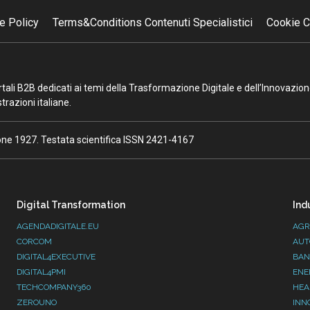
e Policy
Terms&Conditions Contenuti Specialistici
Cookie C
portali B2B dedicati ai temi della Trasformazione Digitale e dell’Innovazio
razioni italiane.
ione 1927. Testata scientifica ISSN 2421-4167
Digital Transformation
Ind
AGENDADIGITALE.EU
AGR
CORCOM
AUT
DIGITAL4EXECUTIVE
BAN
DIGITAL4PMI
ENE
TECHCOMPANY360
HEA
ZEROUNO
INN