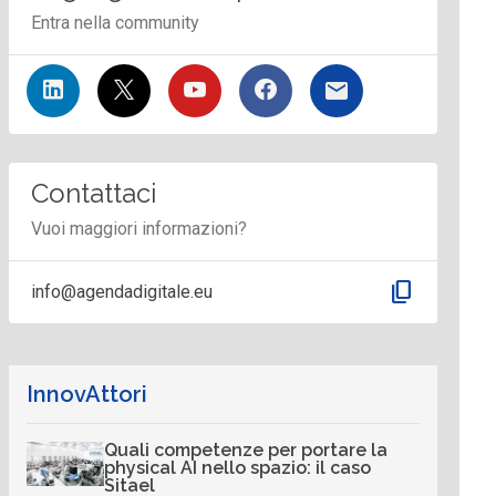
Entra nella community
Contattaci
Vuoi maggiori informazioni?
content_copy
info@agendadigitale.eu
InnovAttori
Quali competenze per portare la
physical AI nello spazio: il caso
Sitael