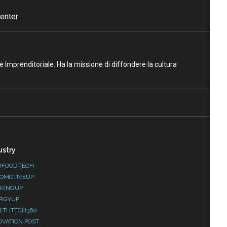
enter
ne Imprenditoriale. Ha la missione di diffondere la cultura
ustry
IFOOD.TECH
OMOTIVEUP
KINGUP
RGYUP
LTHTECH360
OVATION POST