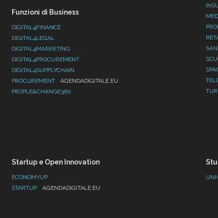
INS
Funzioni di Business
MED
PRO
DIGITAL4FINANCE
RET
DIGITAL4LEGAL
SAN
DIGITAL4MARKETING
SC
DIGITAL4PROCUREMENT
SPA
DIGITAL4SUPPLYCHAIN
TEL
PROCUREMENT
AGENDADIGITALE.EU
TUR
PEOPLE&CHANGE360
Startup e Open Innovation
Stu
ECONOMYUP
UNI
STARTUP
AGENDADIGITALE.EU