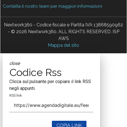
Contatta il nostro team per maggiori informazioni
Nextwork360 - Codice fiscale e Partita IVA 13868590962
- © 2026 Nextwork360. ALL RIGHTS RESERVED. ISP
AWS
Mappa del sito
close
Codice Rss
Clicca sul pulsante per copiare il link RSS
negli appunti.
RSS link
COPIA LINK