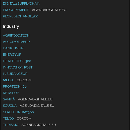
DIGITAL4SUPPLYCHAIN
PROCUREMENT
AGENDADIGITALE.EU
PEOPLE&CHANGE360
Industry
AGRIFOOD.TECH
AUTOMOTIVEUP
BANKINGUP
ENERGYUP
HEALTHTECH360
INNOVATION POST
INSURANCEUP
MEDIA
CORCOM
PROPTECH360
RETAILUP
SANITÀ
AGENDADIGITALE.EU
SCUOLA
AGENDADIGITALE.EU
SPACECONOMY360
TELCO
CORCOM
TURISMO
AGENDADIGITALE.EU