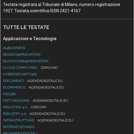
Testata registrata al Tribunale di Milano, numero registrazione
1927. Testata scientifica ISSN 2421-4167
TUTTE LE TESTATE
Applicazioni e Tecnologie
AI4BUSINESS
BIGDATA4INNOVATION
BLOCKCHAIN4INNOVATION
CLOUD COMPUTING
ZEROUNO
CYBERSECURITY360
DOCUMENTI
AGENDADIGITALE.EU
ECOMMERCE
AGENDADIGITALE.EU
ESG360
FATTURAZIONE
AGENDADIGITALE.EU
INDUSTRIA 4.0
CORCOM
INDUSTRY 4.0
AGENDADIGITALE.EU
INFRASTRUTTURE
AGENDADIGITALE.EU
INTERNET4THINGS
PAGAMENTIDIGITALI