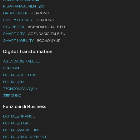
RISKMANAGEMENT360
DATA CENTER
ZEROUNO
CYBERSECURITY
ZEROUNO
SICUREZZA
AGENDADIGITALE.EU
SMART CITY
AGENDADIGITALE.EU
SMART MOBILITY
ECONOMYUP
Digital Transformation
AGENDADIGITALE.EU
CORCOM
DIGITAL4EXECUTIVE
DIGITAL4PMI
TECHCOMPANY360
ZEROUNO
Funzioni di Business
DIGITAL4FINANCE
DIGITAL4LEGAL
DIGITAL4MARKETING
DIGITAL4PROCUREMENT