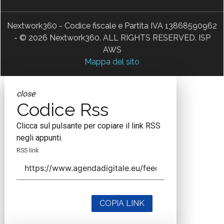
Nextwork360 - Codice fiscale e Partita IVA 13868590962
- © 2026 Nextwork360. ALL RIGHTS RESERVED. ISP
AWS
Mappa del sito
close
Codice Rss
Clicca sul pulsante per copiare il link RSS
negli appunti.
RSS link
COPIA LINK