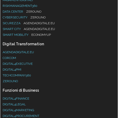
RISKMANAGEMENT360
DATA CENTER
ZEROUNO
CYBERSECURITY
ZEROUNO
SICUREZZA
AGENDADIGITALE.EU
SMART CITY
AGENDADIGITALE.EU
SMART MOBILITY
ECONOMYUP
Digital Transformation
AGENDADIGITALE.EU
CORCOM
DIGITAL4EXECUTIVE
DIGITAL4PMI
TECHCOMPANY360
ZEROUNO
Funzioni di Business
DIGITAL4FINANCE
DIGITAL4LEGAL
DIGITAL4MARKETING
DIGITAL4PROCUREMENT