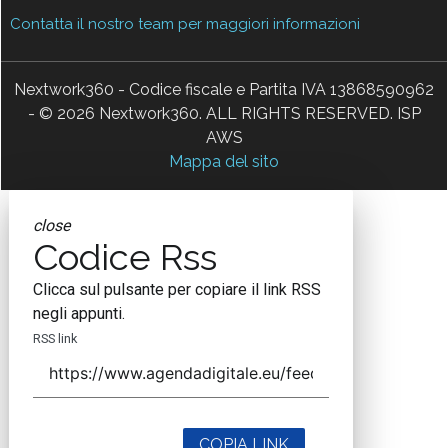
Contatta il nostro team per maggiori informazioni
Nextwork360 - Codice fiscale e Partita IVA 13868590962
- © 2026 Nextwork360. ALL RIGHTS RESERVED. ISP
AWS
Mappa del sito
close
Codice Rss
Clicca sul pulsante per copiare il link RSS
negli appunti.
RSS link
COPIA LINK