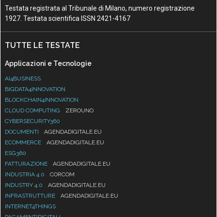
Testata registrata al Tribunale di Milano, numero registrazione
1927. Testata scientifica ISSN 2421-4167
TUTTE LE TESTATE
Applicazioni e Tecnologie
AI4BUSINESS
BIGDATA4INNOVATION
BLOCKCHAIN4INNOVATION
CLOUD COMPUTING
ZEROUNO
CYBERSECURITY360
DOCUMENTI
AGENDADIGITALE.EU
ECOMMERCE
AGENDADIGITALE.EU
ESG360
FATTURAZIONE
AGENDADIGITALE.EU
INDUSTRIA 4.0
CORCOM
INDUSTRY 4.0
AGENDADIGITALE.EU
INFRASTRUTTURE
AGENDADIGITALE.EU
INTERNET4THINGS
PAGAMENTIDIGITALI