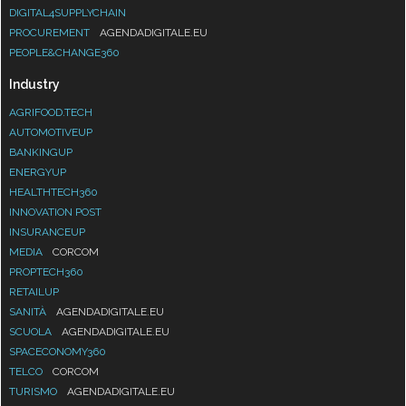
DIGITAL4SUPPLYCHAIN
PROCUREMENT
AGENDADIGITALE.EU
PEOPLE&CHANGE360
Industry
AGRIFOOD.TECH
AUTOMOTIVEUP
BANKINGUP
ENERGYUP
HEALTHTECH360
INNOVATION POST
INSURANCEUP
MEDIA
CORCOM
PROPTECH360
RETAILUP
SANITÀ
AGENDADIGITALE.EU
SCUOLA
AGENDADIGITALE.EU
SPACECONOMY360
TELCO
CORCOM
TURISMO
AGENDADIGITALE.EU