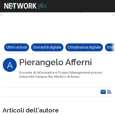
Ultimi articoli
Sovranità digitale
Cittadinanza digitale
Intel
Pierangelo Afferni
A
Docente di Informatica e Project Management presso
Università Campus Bio-Medico di Roma
Articoli dell'autore