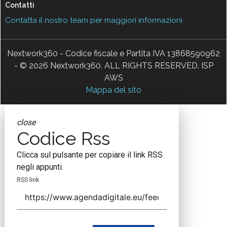
Contatti
Contatta il nostro team per maggiori informazioni
Nextwork360 - Codice fiscale e Partita IVA 13868590962
- © 2026 Nextwork360. ALL RIGHTS RESERVED. ISP
AWS
Mappa del sito
close
Codice Rss
Clicca sul pulsante per copiare il link RSS
negli appunti.
RSS link