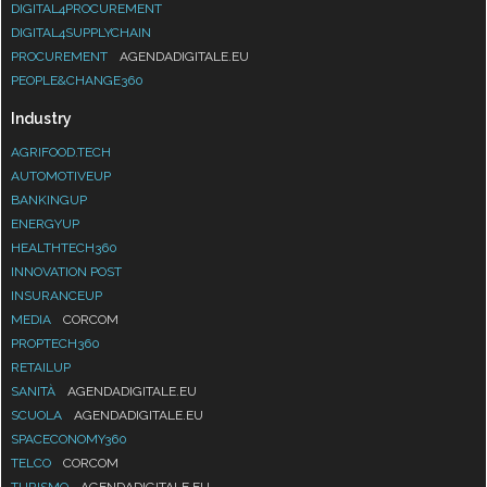
DIGITAL4PROCUREMENT
DIGITAL4SUPPLYCHAIN
PROCUREMENT
AGENDADIGITALE.EU
PEOPLE&CHANGE360
Industry
AGRIFOOD.TECH
AUTOMOTIVEUP
BANKINGUP
ENERGYUP
HEALTHTECH360
INNOVATION POST
INSURANCEUP
MEDIA
CORCOM
PROPTECH360
RETAILUP
SANITÀ
AGENDADIGITALE.EU
SCUOLA
AGENDADIGITALE.EU
SPACECONOMY360
TELCO
CORCOM
TURISMO
AGENDADIGITALE.EU