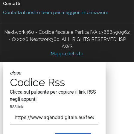
Contatti
Contatta il nostro team per maggiori informazioni
Nextwork360 - Codice fiscale e Partita IVA 13868590962
- © 2026 Nextwork360. ALL RIGHTS RESERVED. ISP
AWS
Mappa del sito
close
Codice Rss
Clicca sul pulsante per copiare il link RSS
negli appunti.
RSS link