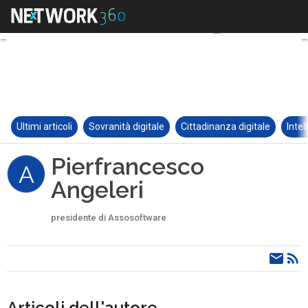
Ultimi articoli
Sovranità digitale
Cittadinanza digitale
Intel
Pierfrancesco
A
Angeleri
presidente di Assosoftware
Articoli dell'autore