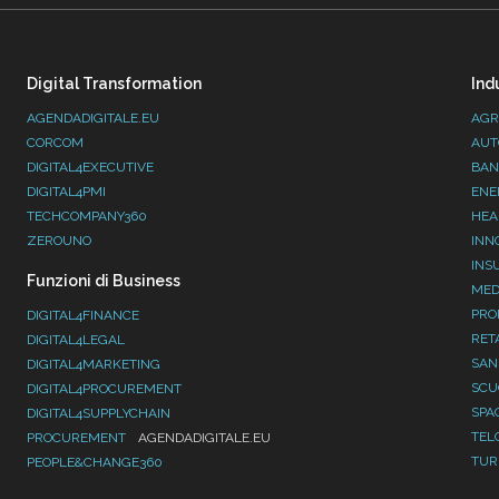
Digital Transformation
Ind
AGENDADIGITALE.EU
AGR
CORCOM
AUT
DIGITAL4EXECUTIVE
BAN
DIGITAL4PMI
ENE
TECHCOMPANY360
HEA
ZEROUNO
INN
INS
Funzioni di Business
MED
PRO
DIGITAL4FINANCE
RET
DIGITAL4LEGAL
SAN
DIGITAL4MARKETING
SC
DIGITAL4PROCUREMENT
SPA
DIGITAL4SUPPLYCHAIN
TEL
PROCUREMENT
AGENDADIGITALE.EU
TUR
PEOPLE&CHANGE360