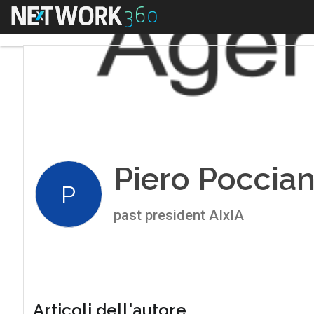
Menu
Piero Poccian
P
past president AIxIA
Articoli dell'autore