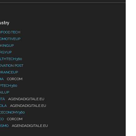
ustry
IFOOD.TECH
OMOTIVEUP
KINGUP
RGYUP
LTHTECH360
OVATION POST
URANCEUP
IA
CORCOM
PTECH360
AILUP
ITÀ
AGENDADIGITALE.EU
UOLA
AGENDADIGITALE.EU
CECONOMY360
CO
CORCOM
ISMO
AGENDADIGITALE.EU