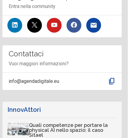
Entra nella community
Contattaci
Vuoi maggiori informazioni?
content_copy
info@agendadigitale.eu
InnovAttori
Quali competenze per portare la
physical AI nello spazio: il caso
Sitael