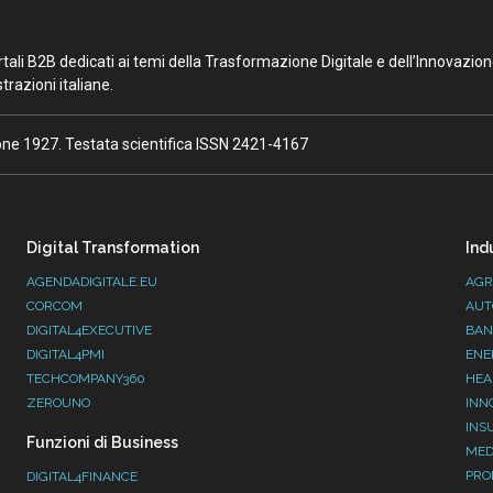
portali B2B dedicati ai temi della Trasformazione Digitale e dell’Innovazio
razioni italiane.
ione 1927. Testata scientifica ISSN 2421-4167
Digital Transformation
Ind
AGENDADIGITALE.EU
AGR
CORCOM
AUT
DIGITAL4EXECUTIVE
BAN
DIGITAL4PMI
ENE
TECHCOMPANY360
HEA
ZEROUNO
INN
INS
Funzioni di Business
MED
PRO
DIGITAL4FINANCE