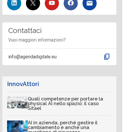
Contattaci
Vuoi maggiori informazioni?
content_copy
info@agendadigitale.eu
InnovAttori
Quali competenze per portare la
physical AI nello spazio: il caso
Sitael
AI in azienda, perché gestire il
cambiamento è anche una