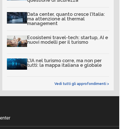
questione di sicurezza
Data center, quanto cresce l’Italia:
ma attenzione al thermal
management
Ecosistemi travel-tech: startup, AI e
nuovi modelli per il turismo
L’IA nel turismo corre, ma non per
tutti: la mappa italiana e globale
Vedi tutti gli approfondimenti >
enter