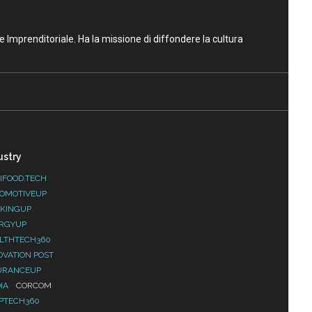
ne Imprenditoriale. Ha la missione di diffondere la cultura
ustry
IFOOD.TECH
OMOTIVEUP
KINGUP
RGYUP
LTHTECH360
OVATION POST
URANCEUP
IA
CORCOM
PTECH360