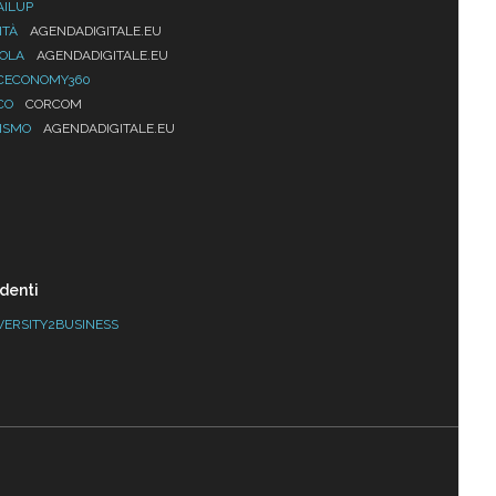
AILUP
ITÀ
AGENDADIGITALE.EU
UOLA
AGENDADIGITALE.EU
CECONOMY360
CO
CORCOM
ISMO
AGENDADIGITALE.EU
denti
VERSITY2BUSINESS