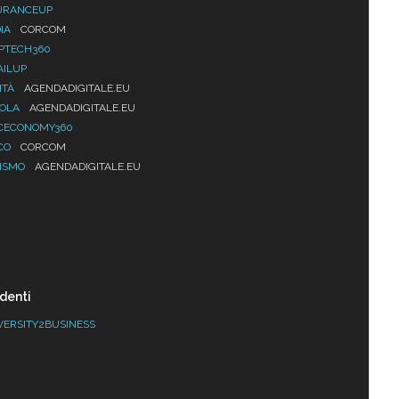
URANCEUP
IA
CORCOM
PTECH360
AILUP
ITÀ
AGENDADIGITALE.EU
UOLA
AGENDADIGITALE.EU
CECONOMY360
CO
CORCOM
ISMO
AGENDADIGITALE.EU
denti
VERSITY2BUSINESS