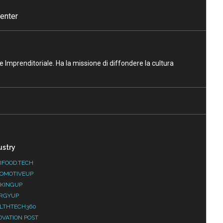
enter
ne Imprenditoriale. Ha la missione di diffondere la cultura
ustry
IFOOD.TECH
OMOTIVEUP
KINGUP
RGYUP
LTHTECH360
OVATION POST