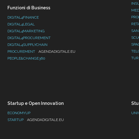
INS
Funzioni di Business
MED
PRO
DIGITAL4FINANCE
RET
DIGITAL4LEGAL
SAN
DIGITAL4MARKETING
SC
DIGITAL4PROCUREMENT
SPA
DIGITAL4SUPPLYCHAIN
TEL
PROCUREMENT
AGENDADIGITALE.EU
TUR
PEOPLE&CHANGE360
Startup e Open Innovation
Stu
ECONOMYUP
UNI
STARTUP
AGENDADIGITALE.EU