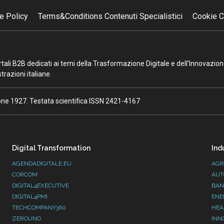
e Policy
Terms&Conditions Contenuti Specialistici
Cookie C
portali B2B dedicati ai temi della Trasformazione Digitale e dell’Innovazio
razioni italiane.
ione 1927. Testata scientifica ISSN 2421-4167
Digital Transformation
Ind
AGENDADIGITALE.EU
AGR
CORCOM
AUT
DIGITAL4EXECUTIVE
BAN
DIGITAL4PMI
ENE
TECHCOMPANY360
HEA
ZEROUNO
INN