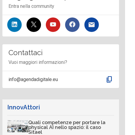
Entra nella community
Contattaci
Vuoi maggiori informazioni?
content_copy
info@agendadigitale.eu
InnovAttori
Quali competenze per portare la
physical AI nello spazio: il caso
Sitael