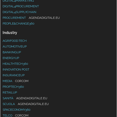
DIGITAL4MARKETING
DIGITAL4PROCUREMENT
DIGITAL4SUPPLYCHAIN
PROCUREMENT
AGENDADIGITALE.EU
PEOPLE&CHANGE360
Industry
AGRIFOOD.TECH
AUTOMOTIVEUP
BANKINGUP
ENERGYUP
HEALTHTECH360
INNOVATION POST
INSURANCEUP
MEDIA
CORCOM
PROPTECH360
RETAILUP
SANITÀ
AGENDADIGITALE.EU
SCUOLA
AGENDADIGITALE.EU
SPACECONOMY360
TELCO
CORCOM