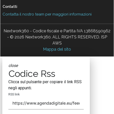
Contatti
Contatta il nostro team per maggiori informazioni
Nextwork360 - Codice fiscale e Partita IVA 13868590962
- © 2026 Nextwork360. ALL RIGHTS RESERVED. ISP
AWS
Mappa del sito
close
Codice Rss
Clicca sul pulsante per copiare il link RSS
negli appunti.
RSS link