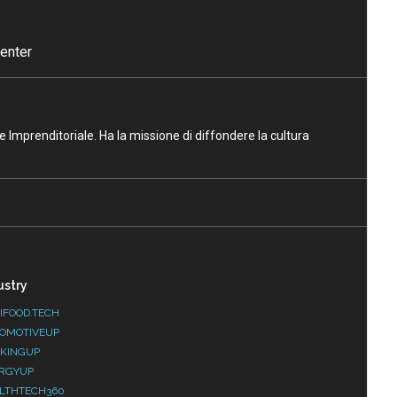
enter
ne Imprenditoriale. Ha la missione di diffondere la cultura
ustry
IFOOD.TECH
OMOTIVEUP
KINGUP
RGYUP
LTHTECH360