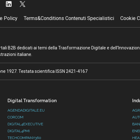
e Policy
Terms&Conditions Contenuti Specialistici
Cookie C
portali B2B dedicati ai temi della Trasformazione Digitale e dell’Innovazio
razioni italiane.
ione 1927. Testata scientifica ISSN 2421-4167
Digital Transformation
Ind
AGENDADIGITALE.EU
AGR
CORCOM
AUT
DIGITAL4EXECUTIVE
BAN
DIGITAL4PMI
ENE
TECHCOMPANY360
HEA