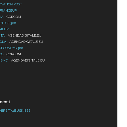
OVATION POST
URANCEUP
IA
CORCOM
PTECH360
AILUP
ITÀ
AGENDADIGITALE.EU
UOLA
AGENDADIGITALE.EU
CECONOMY360
CO
CORCOM
ISMO
AGENDADIGITALE.EU
denti
VERSITY2BUSINESS