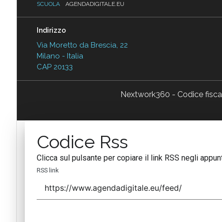
SCUOLA
AGENDADIGITALE.EU
Indirizzo
Via Moretto da Brescia, 22
Milano - Italia
CAP 20133
Nextwork360 - Codice fisc
Codice Rss
Clicca sul pulsante per copiare il link RSS negli appunt
RSS link