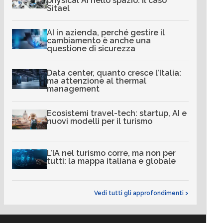
physical AI nello spazio: il caso
Sitael
AI in azienda, perché gestire il
cambiamento è anche una
questione di sicurezza
Data center, quanto cresce l’Italia:
ma attenzione al thermal
management
Ecosistemi travel-tech: startup, AI e
nuovi modelli per il turismo
L’IA nel turismo corre, ma non per
tutti: la mappa italiana e globale
Vedi tutti gli approfondimenti >