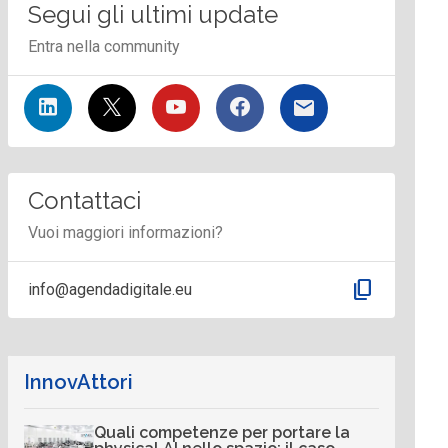
Segui gli ultimi update
Entra nella community
Contattaci
Vuoi maggiori informazioni?
content_copy
info@agendadigitale.eu
InnovAttori
Quali competenze per portare la