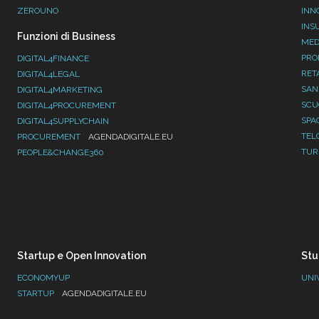
ZEROUNO
INN
INS
Funzioni di Business
MED
PRO
DIGITAL4FINANCE
RET
DIGITAL4LEGAL
SAN
DIGITAL4MARKETING
SC
DIGITAL4PROCUREMENT
SPA
DIGITAL4SUPPLYCHAIN
TEL
PROCUREMENT
AGENDADIGITALE.EU
TUR
PEOPLE&CHANGE360
Startup e Open Innovation
Stu
ECONOMYUP
UNI
STARTUP
AGENDADIGITALE.EU