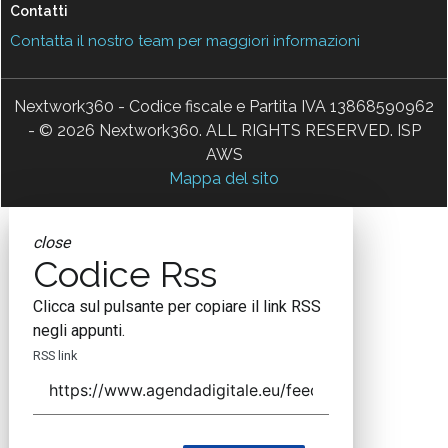
Contatti
Contatta il nostro team per maggiori informazioni
Nextwork360 - Codice fiscale e Partita IVA 13868590962
- © 2026 Nextwork360. ALL RIGHTS RESERVED. ISP
AWS
Mappa del sito
close
Codice Rss
Clicca sul pulsante per copiare il link RSS
negli appunti.
RSS link