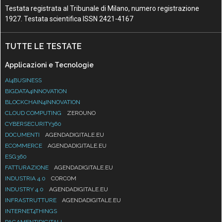
Testata registrata al Tribunale di Milano, numero registrazione
1927. Testata scientifica ISSN 2421-4167
TUTTE LE TESTATE
Applicazioni e Tecnologie
AI4BUSINESS
BIGDATA4INNOVATION
BLOCKCHAIN4INNOVATION
CLOUD COMPUTING
ZEROUNO
CYBERSECURITY360
DOCUMENTI
AGENDADIGITALE.EU
ECOMMERCE
AGENDADIGITALE.EU
ESG360
FATTURAZIONE
AGENDADIGITALE.EU
INDUSTRIA 4.0
CORCOM
INDUSTRY 4.0
AGENDADIGITALE.EU
INFRASTRUTTURE
AGENDADIGITALE.EU
INTERNET4THINGS
PAGAMENTIDIGITALI