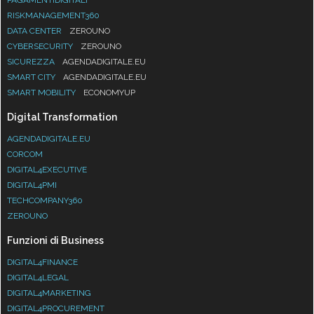
RISKMANAGEMENT360
DATA CENTER
ZEROUNO
CYBERSECURITY
ZEROUNO
SICUREZZA
AGENDADIGITALE.EU
SMART CITY
AGENDADIGITALE.EU
SMART MOBILITY
ECONOMYUP
Digital Transformation
AGENDADIGITALE.EU
CORCOM
DIGITAL4EXECUTIVE
DIGITAL4PMI
TECHCOMPANY360
ZEROUNO
Funzioni di Business
DIGITAL4FINANCE
DIGITAL4LEGAL
DIGITAL4MARKETING
DIGITAL4PROCUREMENT