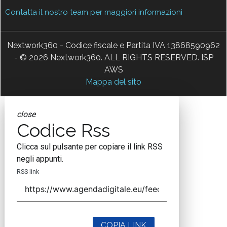
Contatta il nostro team per maggiori informazioni
Nextwork360 - Codice fiscale e Partita IVA 13868590962
- © 2026 Nextwork360. ALL RIGHTS RESERVED. ISP
AWS
Mappa del sito
close
Codice Rss
Clicca sul pulsante per copiare il link RSS
negli appunti.
RSS link
COPIA LINK