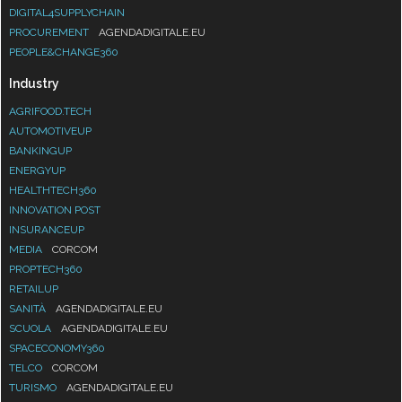
DIGITAL4SUPPLYCHAIN
PROCUREMENT
AGENDADIGITALE.EU
PEOPLE&CHANGE360
Industry
AGRIFOOD.TECH
AUTOMOTIVEUP
BANKINGUP
ENERGYUP
HEALTHTECH360
INNOVATION POST
INSURANCEUP
MEDIA
CORCOM
PROPTECH360
RETAILUP
SANITÀ
AGENDADIGITALE.EU
SCUOLA
AGENDADIGITALE.EU
SPACECONOMY360
TELCO
CORCOM
TURISMO
AGENDADIGITALE.EU