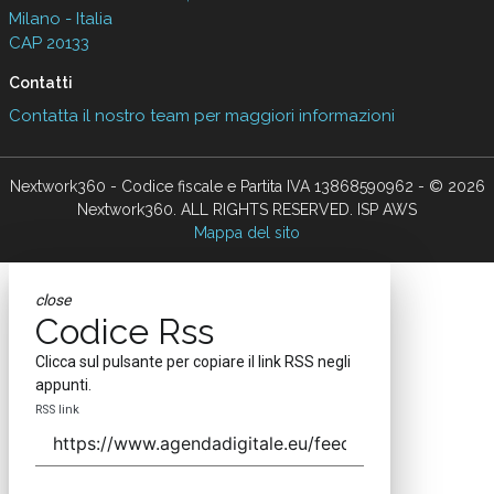
Seguici
About
Autori
Tags
Rss Feed
Privacy e Cookie Policy
Terms&Conditions Contenuti Specialistici
Cookie Center
Nextwork360
è il più grande network in Italia di testate e portali B2B
dedicati ai temi della Trasformazione Digitale e dell’Innovazione
Imprenditoriale. Ha la missione di diffondere la cultura digitale e
imprenditoriale nelle imprese e pubbliche amministrazioni italiane.
Testata registrata al Tribunale di Milano, numero registrazione 1927.
Testata scientifica ISSN 2421-4167
Indirizzo
Via Moretto da Brescia, 22
Milano - Italia