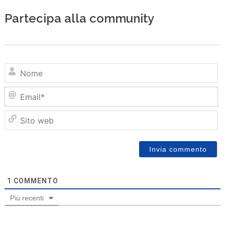
Partecipa alla community
N
Em
Sit
we
1
COMMENTO
Più recenti