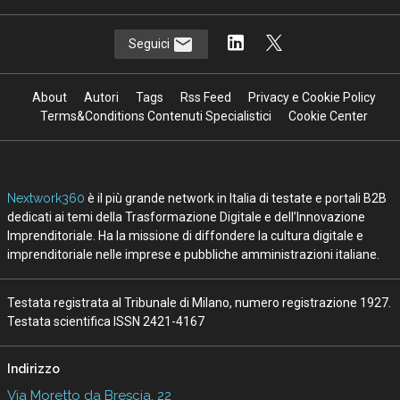
AI in azienda, perché gestire il
cambiamento è anche una questione di
sicurezza
10 Lug 2026
Data center, quanto cresce l’Italia: ma
attenzione al thermal management
06 Lug 2026
Ecosistemi travel-tech: startup, AI e
nuovi modelli per il turismo
15 Giu 2026
L’IA nel turismo corre, ma non per tutti:
la mappa italiana e globale
08 Mag 2026
Vedi tutti gli approfondimenti >