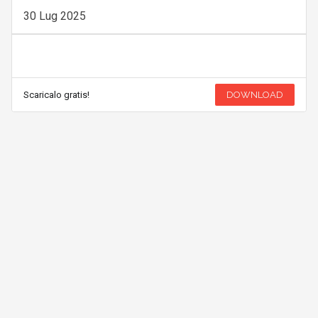
Scaricalo gratis!
DOWNLOAD
WHITEPAPER
Come le città italiane stanno diventando più
intelligenti, verdi e inclusive grazie alle
politiche di coesione
30 Lug 2025