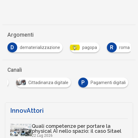
Scaricalo gratis!
DOWNLOAD