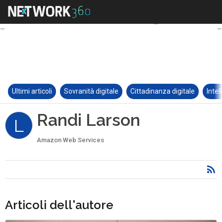
Ultimi articoli
Sovranità digitale
Cittadinanza digitale
Intel
Randi Larson
L
Amazon Web Services
Articoli dell'autore