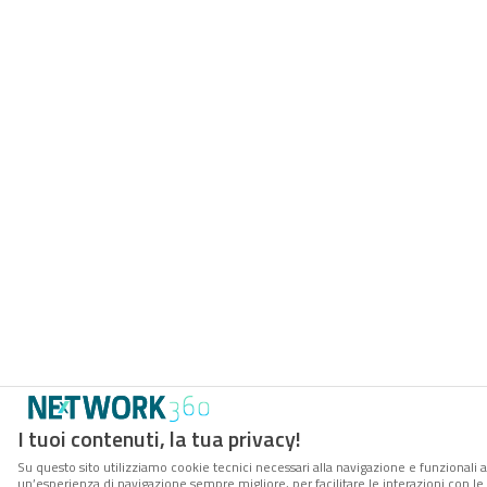
I tuoi contenuti, la tua privacy!
Su questo sito utilizziamo cookie tecnici necessari alla navigazione e funzionali a
un’esperienza di navigazione sempre migliore, per facilitare le interazioni con le 