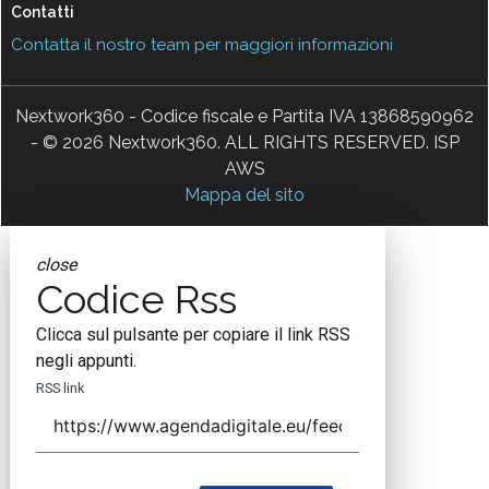
Contatti
Contatta il nostro team per maggiori informazioni
Nextwork360 - Codice fiscale e Partita IVA 13868590962
- © 2026 Nextwork360. ALL RIGHTS RESERVED. ISP
AWS
Mappa del sito
close
Codice Rss
Clicca sul pulsante per copiare il link RSS
negli appunti.
RSS link