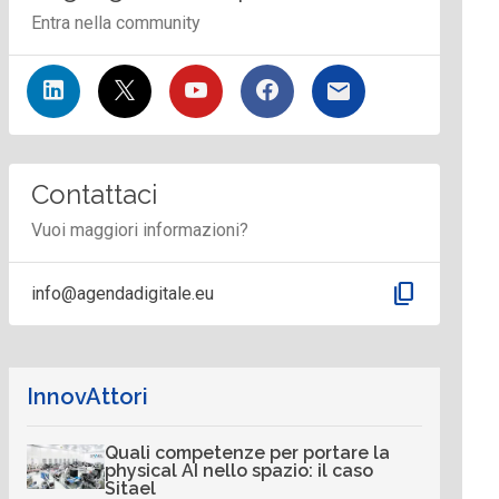
Entra nella community
Contattaci
Vuoi maggiori informazioni?
content_copy
info@agendadigitale.eu
InnovAttori
Quali competenze per portare la
physical AI nello spazio: il caso
Sitael