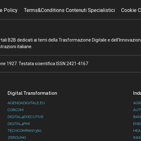
e Policy
Terms&Conditions Contenuti Specialistici
Cookie C
portali B2B dedicati ai temi della Trasformazione Digitale e dell’Innovazio
razioni italiane.
ione 1927. Testata scientifica ISSN 2421-4167
Digital Transformation
Ind
AGENDADIGITALE.EU
AGR
CORCOM
AUT
DIGITAL4EXECUTIVE
BAN
DIGITAL4PMI
ENE
TECHCOMPANY360
HEA
ZEROUNO
INN