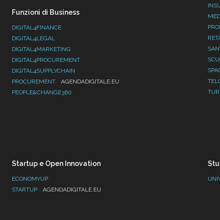
INS
Funzioni di Business
MED
PRO
DIGITAL4FINANCE
RET
DIGITAL4LEGAL
SAN
DIGITAL4MARKETING
SC
DIGITAL4PROCUREMENT
SPA
DIGITAL4SUPPLYCHAIN
TEL
PROCUREMENT
AGENDADIGITALE.EU
TUR
PEOPLE&CHANGE360
Startup e Open Innovation
Stu
ECONOMYUP
UNI
STARTUP
AGENDADIGITALE.EU