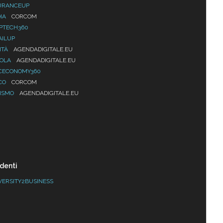
URANCEUP
IA
CORCOM
PTECH360
AILUP
ITÀ
AGENDADIGITALE.EU
UOLA
AGENDADIGITALE.EU
CECONOMY360
CO
CORCOM
ISMO
AGENDADIGITALE.EU
denti
VERSITY2BUSINESS