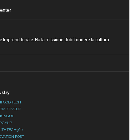
enter
ne Imprenditoriale. Ha la missione di diffondere la cultura
ustry
IFOOD.TECH
OMOTIVEUP
KINGUP
RGYUP
LTHTECH360
OVATION POST