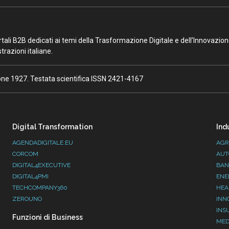
portali B2B dedicati ai temi della Trasformazione Digitale e dell’Innovazio
razioni italiane.
ione 1927. Testata scientifica ISSN 2421-4167
Digital Transformation
Ind
AGENDADIGITALE.EU
AGR
CORCOM
AUT
DIGITAL4EXECUTIVE
BAN
DIGITAL4PMI
ENE
TECHCOMPANY360
HEA
ZEROUNO
INN
INS
Funzioni di Business
MED