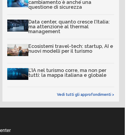
cambiamento è anche una
questione di sicurezza
Data center, quanto cresce l’Italia:
ma attenzione al thermal
management
Ecosistemi travel-tech: startup, AI e
nuovi modelli per il turismo
L’IA nel turismo corre, ma non per
tutti: la mappa italiana e globale
Vedi tutti gli approfondimenti >
enter