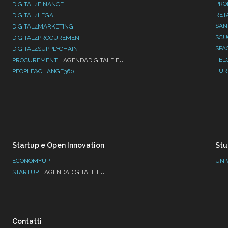
PRO
DIGITAL4FINANCE
RET
DIGITAL4LEGAL
SAN
DIGITAL4MARKETING
SC
DIGITAL4PROCUREMENT
SPA
DIGITAL4SUPPLYCHAIN
TEL
PROCUREMENT
AGENDADIGITALE.EU
TUR
PEOPLE&CHANGE360
Startup e Open Innovation
Stu
ECONOMYUP
UNI
STARTUP
AGENDADIGITALE.EU
Contatti