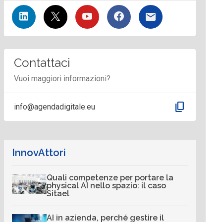
Contattaci
Vuoi maggiori informazioni?
content_copy
info@agendadigitale.eu
InnovAttori
Quali competenze per portare la
physical AI nello spazio: il caso
Sitael
AI in azienda, perché gestire il