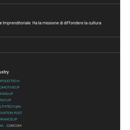
ne Imprenditoriale. Ha la missione di diffondere la cultura
ustry
IFOOD.TECH
OMOTIVEUP
KINGUP
RGYUP
LTHTECH360
OVATION POST
URANCEUP
IA
CORCOM