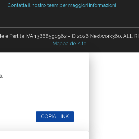
Contatta il nostro team per maggiori informazioni
ale e Partita IVA 13868590962 - © 2026 Nextwork360. AL
Mappa del sito
i.
COPIA LINK