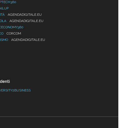
PTECH360
AILUP
ITÀ
AGENDADIGITALE.EU
UOLA
AGENDADIGITALE.EU
CECONOMY360
CO
CORCOM
ISMO
AGENDADIGITALE.EU
denti
VERSITY2BUSINESS