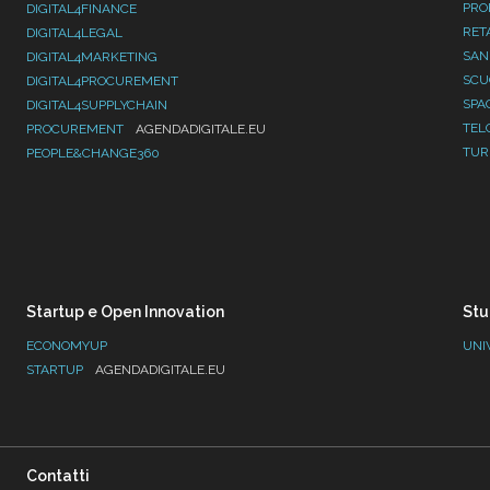
PRO
DIGITAL4FINANCE
RET
DIGITAL4LEGAL
SAN
DIGITAL4MARKETING
SC
DIGITAL4PROCUREMENT
SPA
DIGITAL4SUPPLYCHAIN
TEL
PROCUREMENT
AGENDADIGITALE.EU
TUR
PEOPLE&CHANGE360
Startup e Open Innovation
Stu
ECONOMYUP
UNI
STARTUP
AGENDADIGITALE.EU
Contatti