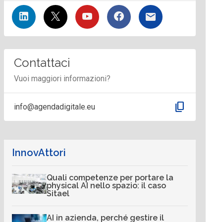
Contattaci
Vuoi maggiori informazioni?
content_copy
info@agendadigitale.eu
InnovAttori
Quali competenze per portare la
physical AI nello spazio: il caso
Sitael
AI in azienda, perché gestire il