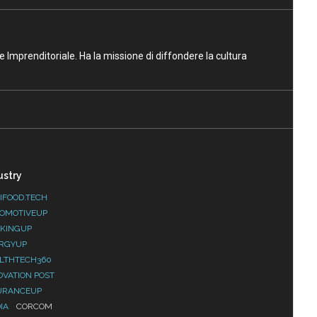
ne Imprenditoriale. Ha la missione di diffondere la cultura
ustry
IFOOD.TECH
OMOTIVEUP
KINGUP
RGYUP
LTHTECH360
OVATION POST
URANCEUP
IA
CORCOM