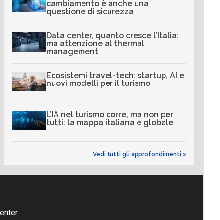
cambiamento è anche una
questione di sicurezza
Data center, quanto cresce l’Italia:
ma attenzione al thermal
management
Ecosistemi travel-tech: startup, AI e
nuovi modelli per il turismo
L’IA nel turismo corre, ma non per
tutti: la mappa italiana e globale
Vedi tutti gli approfondimenti >
enter