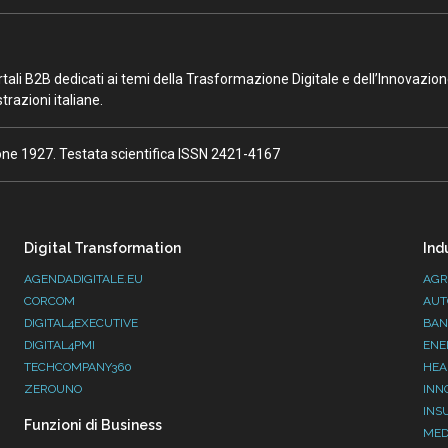
portali B2B dedicati ai temi della Trasformazione Digitale e dell’Innovazio
razioni italiane.
ione 1927. Testata scientifica ISSN 2421-4167
Digital Transformation
Ind
AGENDADIGITALE.EU
AGR
CORCOM
AUT
DIGITAL4EXECUTIVE
BAN
DIGITAL4PMI
ENE
TECHCOMPANY360
HEA
ZEROUNO
INN
INS
Funzioni di Business
MED