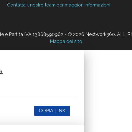
Contatta il nostro team per maggiori informazioni
ale e Partita IVA 13868590962 - © 2026 Nextwork360. AL
Mappa del sito
i.
COPIA LINK