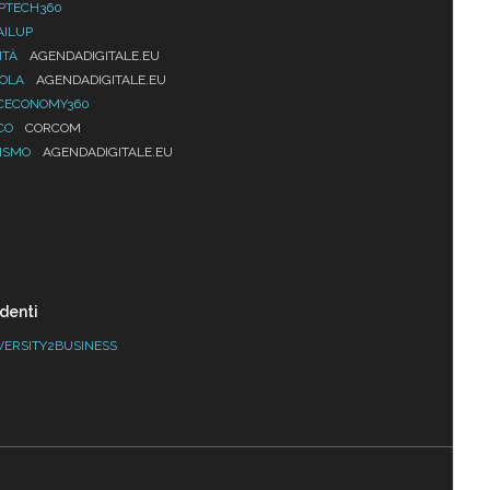
PTECH360
AILUP
ITÀ
AGENDADIGITALE.EU
UOLA
AGENDADIGITALE.EU
CECONOMY360
CO
CORCOM
ISMO
AGENDADIGITALE.EU
denti
VERSITY2BUSINESS