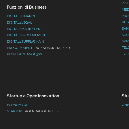
INS
Funzioni di Business
MED
PRO
DIGITAL4FINANCE
RET
DIGITAL4LEGAL
SAN
DIGITAL4MARKETING
SC
DIGITAL4PROCUREMENT
SPA
DIGITAL4SUPPLYCHAIN
TEL
PROCUREMENT
AGENDADIGITALE.EU
TUR
PEOPLE&CHANGE360
Startup e Open Innovation
Stu
ECONOMYUP
UNI
STARTUP
AGENDADIGITALE.EU