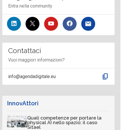
Entra nella community
Contattaci
Vuoi maggiori informazioni?
content_copy
info@agendadigitale.eu
InnovAttori
Quali competenze per portare la
physical AI nello spazio: il caso
Sitael