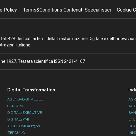
e Policy
Terms&Conditions Contenuti Specialistici
Cookie C
portali B2B dedicati ai temi della Trasformazione Digitale e dell’Innovazio
razioni italiane.
ione 1927. Testata scientifica ISSN 2421-4167
Digital Transformation
Ind
AGENDADIGITALE.EU
AGR
CORCOM
AUT
DIGITAL4EXECUTIVE
BAN
DIGITAL4PMI
ENE
TECHCOMPANY360
HEA
ZEROUNO
INN