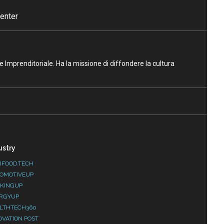
enter
ne Imprenditoriale. Ha la missione di diffondere la cultura
ustry
IFOOD.TECH
OMOTIVEUP
KINGUP
RGYUP
LTHTECH360
OVATION POST