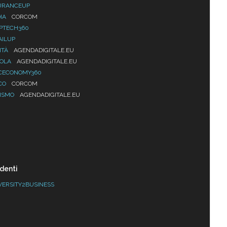
URANCEUP
IA
CORCOM
PTECH360
AILUP
ITÀ
AGENDADIGITALE.EU
UOLA
AGENDADIGITALE.EU
CECONOMY360
CO
CORCOM
ISMO
AGENDADIGITALE.EU
denti
VERSITY2BUSINESS