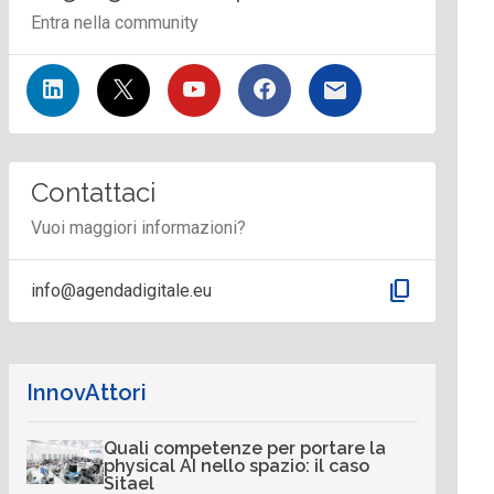
Entra nella community
Contattaci
Vuoi maggiori informazioni?
content_copy
info@agendadigitale.eu
InnovAttori
Quali competenze per portare la
physical AI nello spazio: il caso
Sitael