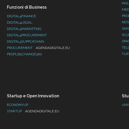
INS
Funzioni di Business
MED
PRO
DIGITAL4FINANCE
RET
DIGITAL4LEGAL
SAN
DIGITAL4MARKETING
SC
DIGITAL4PROCUREMENT
SPA
DIGITAL4SUPPLYCHAIN
TEL
PROCUREMENT
AGENDADIGITALE.EU
TUR
PEOPLE&CHANGE360
Startup e Open Innovation
Stu
ECONOMYUP
UNI
STARTUP
AGENDADIGITALE.EU