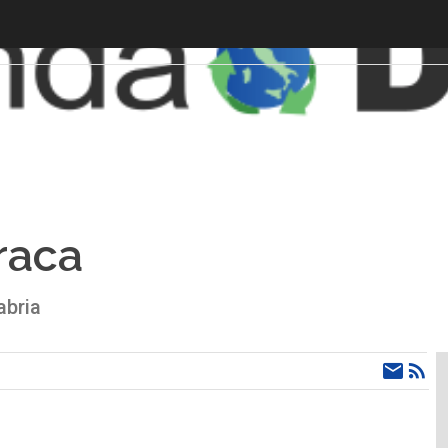
raca
abria