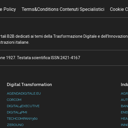
e Policy
Terms&Conditions Contenuti Specialistici
Cookie C
portali B2B dedicati ai temi della Trasformazione Digitale e dell’Innovazio
razioni italiane.
ione 1927. Testata scientifica ISSN 2421-4167
Digital Transformation
Ind
AGENDADIGITALE.EU
AGR
CORCOM
AUT
DIGITAL4EXECUTIVE
BAN
DIGITAL4PMI
ENE
TECHCOMPANY360
HEA
ZEROUNO
INN