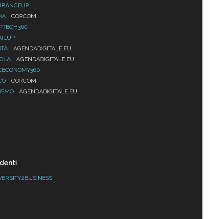
URANCEUP
IA
CORCOM
PTECH360
AILUP
ITÀ
AGENDADIGITALE.EU
UOLA
AGENDADIGITALE.EU
CECONOMY360
CO
CORCOM
ISMO
AGENDADIGITALE.EU
denti
VERSITY2BUSINESS