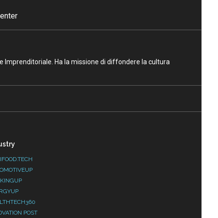
enter
ne Imprenditoriale. Ha la missione di diffondere la cultura
ustry
IFOOD.TECH
OMOTIVEUP
KINGUP
RGYUP
LTHTECH360
OVATION POST