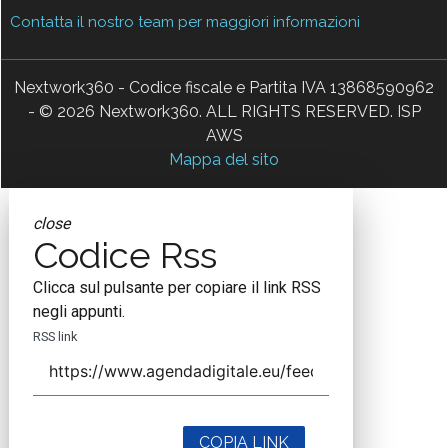
Contatta il nostro team per maggiori informazioni
Nextwork360 - Codice fiscale e Partita IVA 13868590962
- © 2026 Nextwork360. ALL RIGHTS RESERVED. ISP
AWS
Mappa del sito
close
Codice Rss
Clicca sul pulsante per copiare il link RSS
negli appunti.
RSS link
COPIA LINK