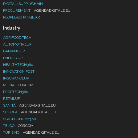
DIGITAL4SUPPLYCHAIN
PROCUREMENT
AGENDADIGITALE.EU
PEOPLE&CHANGE360
Industry
AGRIFOOD.TECH
AUTOMOTIVEUP
BANKINGUP
ENERGYUP
HEALTHTECH360
INNOVATION POST
INSURANCEUP
MEDIA
CORCOM
PROPTECH360
RETAILUP
SANITÀ
AGENDADIGITALE.EU
SCUOLA
AGENDADIGITALE.EU
SPACECONOMY360
TELCO
CORCOM
TURISMO
AGENDADIGITALE.EU