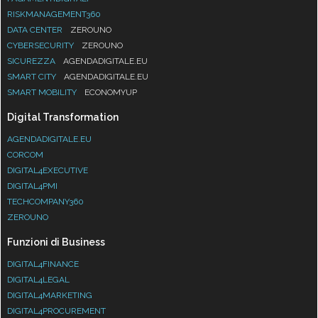
RISKMANAGEMENT360
DATA CENTER
ZEROUNO
CYBERSECURITY
ZEROUNO
SICUREZZA
AGENDADIGITALE.EU
SMART CITY
AGENDADIGITALE.EU
SMART MOBILITY
ECONOMYUP
Digital Transformation
AGENDADIGITALE.EU
CORCOM
DIGITAL4EXECUTIVE
DIGITAL4PMI
TECHCOMPANY360
ZEROUNO
Funzioni di Business
DIGITAL4FINANCE
DIGITAL4LEGAL
DIGITAL4MARKETING
DIGITAL4PROCUREMENT