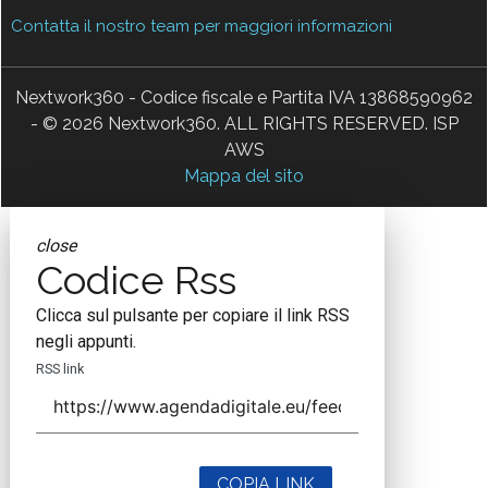
Contatta il nostro team per maggiori informazioni
Nextwork360 - Codice fiscale e Partita IVA 13868590962
- © 2026 Nextwork360. ALL RIGHTS RESERVED. ISP
AWS
Mappa del sito
close
Codice Rss
Clicca sul pulsante per copiare il link RSS
negli appunti.
RSS link
COPIA LINK