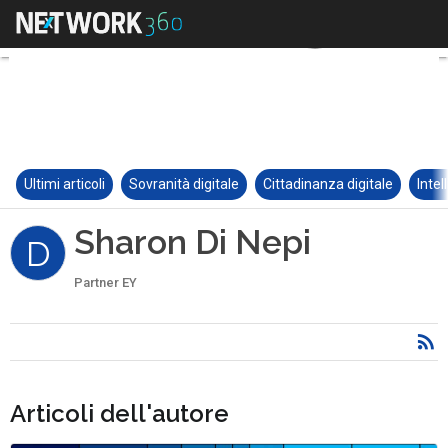
Ultimi articoli
Sovranità digitale
Cittadinanza digitale
Intel
Sharon Di Nepi
D
Partner EY
Articoli dell'autore