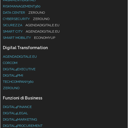
RISKMANAGEMENT360
DATA CENTER
ZEROUNO
CYBERSECURITY
ZEROUNO
SICUREZZA
AGENDADIGITALE.EU
SMART CITY
AGENDADIGITALE.EU
SMART MOBILITY
ECONOMYUP
Digital Transformation
AGENDADIGITALE.EU
CORCOM
DIGITAL4EXECUTIVE
DIGITAL4PMI
TECHCOMPANY360
ZEROUNO
Funzioni di Business
DIGITAL4FINANCE
DIGITAL4LEGAL
DIGITAL4MARKETING
DIGITAL4PROCUREMENT