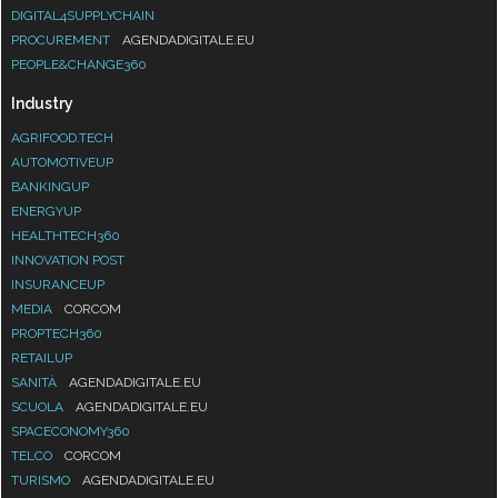
DIGITAL4SUPPLYCHAIN
PROCUREMENT
AGENDADIGITALE.EU
PEOPLE&CHANGE360
Industry
AGRIFOOD.TECH
AUTOMOTIVEUP
BANKINGUP
ENERGYUP
HEALTHTECH360
INNOVATION POST
INSURANCEUP
MEDIA
CORCOM
PROPTECH360
RETAILUP
SANITÀ
AGENDADIGITALE.EU
SCUOLA
AGENDADIGITALE.EU
SPACECONOMY360
TELCO
CORCOM
TURISMO
AGENDADIGITALE.EU