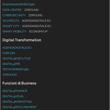
RISKMANAGEMENT360
DATA CENTER
ZEROUNO
CYBERSECURITY
ZEROUNO
SICUREZZA
AGENDADIGITALE.EU
SMART CITY
AGENDADIGITALE.EU
SMART MOBILITY
ECONOMYUP
Digital Transformation
AGENDADIGITALE.EU
CORCOM
DIGITAL4EXECUTIVE
DIGITAL4PMI
TECHCOMPANY360
ZEROUNO
Funzioni di Business
DIGITAL4FINANCE
DIGITAL4LEGAL
DIGITAL4MARKETING
DIGITAL4PROCUREMENT