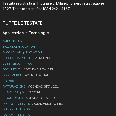
Testata registrata al Tribunale di Milano, numero registrazione
1927. Testata scientifica ISSN 2421-4167
TUTTE LE TESTATE
Applicazioni e Tecnologie
AI4BUSINESS
BIGDATA4INNOVATION
BLOCKCHAIN4INNOVATION
CLOUD COMPUTING
ZEROUNO
CYBERSECURITY360
DOCUMENTI
AGENDADIGITALE.EU
ECOMMERCE
AGENDADIGITALE.EU
ESG360
FATTURAZIONE
AGENDADIGITALE.EU
INDUSTRIA 4.0
CORCOM
INDUSTRY 4.0
AGENDADIGITALE.EU
INFRASTRUTTURE
AGENDADIGITALE.EU
INTERNET4THINGS
PAGAMENTIDIGITALI