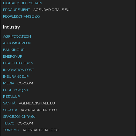
DIGITAL4SUPPLYCHAIN
PROCUREMENT
AGENDADIGITALE.EU
PEOPLE&CHANGE360
Industry
AGRIFOOD.TECH
AUTOMOTIVEUP
BANKINGUP
ENERGYUP
HEALTHTECH360
INNOVATION POST
INSURANCEUP
MEDIA
CORCOM
PROPTECH360
RETAILUP
SANITÀ
AGENDADIGITALE.EU
SCUOLA
AGENDADIGITALE.EU
SPACECONOMY360
TELCO
CORCOM
TURISMO
AGENDADIGITALE.EU