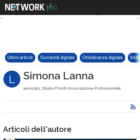
Ultimi articoli
Sovranità digitale
Cittadinanza digitale
Intel
Simona Lanna
L
avvocato, Studio Previti Associazione Professionale
Articoli dell'autore