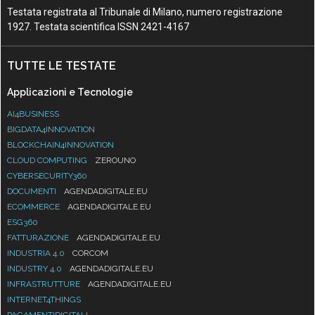
Testata registrata al Tribunale di Milano, numero registrazione
1927. Testata scientifica ISSN 2421-4167
TUTTE LE TESTATE
Applicazioni e Tecnologie
AI4BUSINESS
BIGDATA4INNOVATION
BLOCKCHAIN4INNOVATION
CLOUD COMPUTING
ZEROUNO
CYBERSECURITY360
DOCUMENTI
AGENDADIGITALE.EU
ECOMMERCE
AGENDADIGITALE.EU
ESG360
FATTURAZIONE
AGENDADIGITALE.EU
INDUSTRIA 4.0
CORCOM
INDUSTRY 4.0
AGENDADIGITALE.EU
INFRASTRUTTURE
AGENDADIGITALE.EU
INTERNET4THINGS
PAGAMENTIDIGITALI