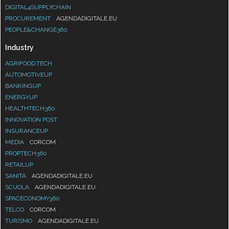
DIGITAL4SUPPLYCHAIN
PROCUREMENT
AGENDADIGITALE.EU
PEOPLE&CHANGE360
Industry
AGRIFOOD.TECH
AUTOMOTIVEUP
BANKINGUP
ENERGYUP
HEALTHTECH360
INNOVATION POST
INSURANCEUP
MEDIA
CORCOM
PROPTECH360
RETAILUP
SANITÀ
AGENDADIGITALE.EU
SCUOLA
AGENDADIGITALE.EU
SPACECONOMY360
TELCO
CORCOM
TURISMO
AGENDADIGITALE.EU