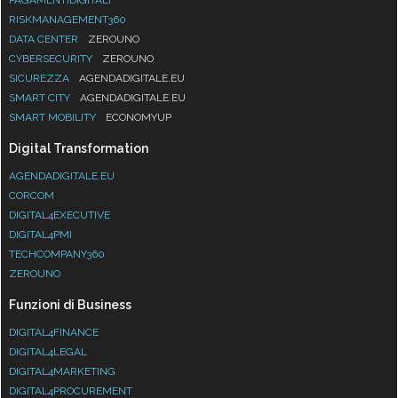
RISKMANAGEMENT360
DATA CENTER
ZEROUNO
CYBERSECURITY
ZEROUNO
SICUREZZA
AGENDADIGITALE.EU
SMART CITY
AGENDADIGITALE.EU
SMART MOBILITY
ECONOMYUP
Digital Transformation
AGENDADIGITALE.EU
CORCOM
DIGITAL4EXECUTIVE
DIGITAL4PMI
TECHCOMPANY360
ZEROUNO
Funzioni di Business
DIGITAL4FINANCE
DIGITAL4LEGAL
DIGITAL4MARKETING
DIGITAL4PROCUREMENT