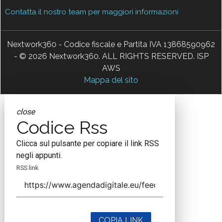
Contatta il nostro team per maggiori informazioni
Nextwork360 - Codice fiscale e Partita IVA 13868590962
- © 2026 Nextwork360. ALL RIGHTS RESERVED. ISP
AWS
Mappa del sito
close
Codice Rss
Clicca sul pulsante per copiare il link RSS
negli appunti.
RSS link
COPIA LINK