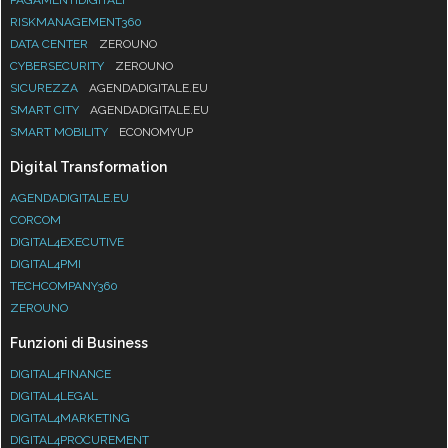
RISKMANAGEMENT360
DATA CENTER
ZEROUNO
CYBERSECURITY
ZEROUNO
SICUREZZA
AGENDADIGITALE.EU
SMART CITY
AGENDADIGITALE.EU
SMART MOBILITY
ECONOMYUP
Digital Transformation
AGENDADIGITALE.EU
CORCOM
DIGITAL4EXECUTIVE
DIGITAL4PMI
TECHCOMPANY360
ZEROUNO
Funzioni di Business
DIGITAL4FINANCE
DIGITAL4LEGAL
DIGITAL4MARKETING
DIGITAL4PROCUREMENT