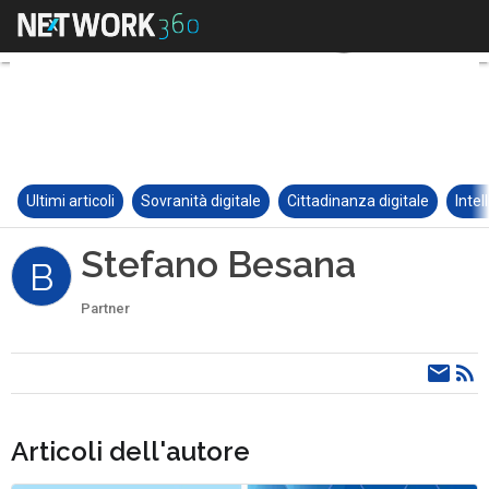
Ultimi articoli
Sovranità digitale
Cittadinanza digitale
Intel
Stefano Besana
B
Partner
Articoli dell'autore