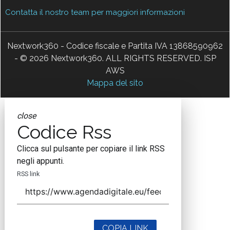
Contatta il nostro team per maggiori informazioni
Nextwork360 - Codice fiscale e Partita IVA 13868590962
- © 2026 Nextwork360. ALL RIGHTS RESERVED. ISP
AWS
Mappa del sito
close
Codice Rss
Clicca sul pulsante per copiare il link RSS
negli appunti.
RSS link
COPIA LINK