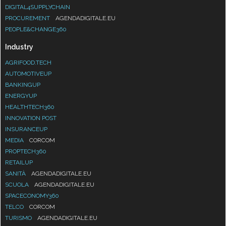
DIGITAL4SUPPLYCHAIN
PROCUREMENT
AGENDADIGITALE.EU
PEOPLE&CHANGE360
Industry
AGRIFOOD.TECH
AUTOMOTIVEUP
BANKINGUP
ENERGYUP
HEALTHTECH360
INNOVATION POST
INSURANCEUP
MEDIA
CORCOM
PROPTECH360
RETAILUP
SANITÀ
AGENDADIGITALE.EU
SCUOLA
AGENDADIGITALE.EU
SPACECONOMY360
TELCO
CORCOM
TURISMO
AGENDADIGITALE.EU