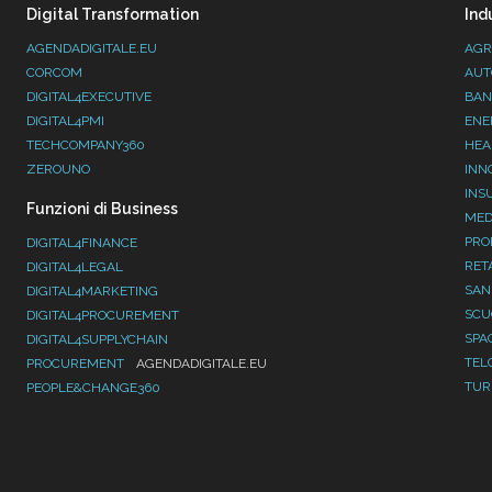
Digital Transformation
Ind
AGENDADIGITALE.EU
AGR
CORCOM
AUT
DIGITAL4EXECUTIVE
BAN
DIGITAL4PMI
ENE
TECHCOMPANY360
HEA
ZEROUNO
INN
INS
Funzioni di Business
MED
PRO
DIGITAL4FINANCE
RET
DIGITAL4LEGAL
SAN
DIGITAL4MARKETING
SC
DIGITAL4PROCUREMENT
SPA
DIGITAL4SUPPLYCHAIN
TEL
PROCUREMENT
AGENDADIGITALE.EU
TUR
PEOPLE&CHANGE360