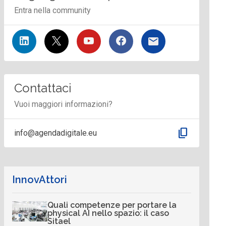
Entra nella community
Contattaci
Vuoi maggiori informazioni?
content_copy
info@agendadigitale.eu
InnovAttori
Quali competenze per portare la
physical AI nello spazio: il caso
Sitael