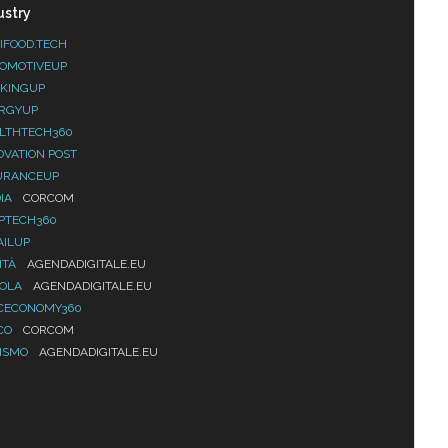
ustry
IFOOD.TECH
OMOTIVEUP
KINGUP
RGYUP
LTHTECH360
OVATION POST
URANCEUP
IA
CORCOM
PTECH360
AILUP
ITÀ
AGENDADIGITALE.EU
UOLA
AGENDADIGITALE.EU
CECONOMY360
CO
CORCOM
ISMO
AGENDADIGITALE.EU