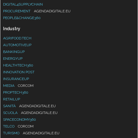
DIGITAL4SUPPLYCHAIN
PROCUREMENT
AGENDADIGITALE.EU
PEOPLE&CHANGE360
Industry
AGRIFOOD.TECH
AUTOMOTIVEUP
BANKINGUP
ENERGYUP
HEALTHTECH360
INNOVATION POST
INSURANCEUP
MEDIA
CORCOM
PROPTECH360
RETAILUP
SANITÀ
AGENDADIGITALE.EU
SCUOLA
AGENDADIGITALE.EU
SPACECONOMY360
TELCO
CORCOM
TURISMO
AGENDADIGITALE.EU