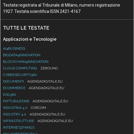
Testata registrata al Tribunale di Milano, numero registrazione
1927. Testata scientifica ISSN 2421-4167
TUTTE LE TESTATE
Applicazioni e Tecnologie
AI4BUSINESS
BIGDATA4INNOVATION
BLOCKCHAIN4INNOVATION
CLOUD COMPUTING
ZEROUNO
CYBERSECURITY360
DOCUMENTI
AGENDADIGITALE.EU
ECOMMERCE
AGENDADIGITALE.EU
ESG360
FATTURAZIONE
AGENDADIGITALE.EU
INDUSTRIA 4.0
CORCOM
INDUSTRY 4.0
AGENDADIGITALE.EU
INFRASTRUTTURE
AGENDADIGITALE.EU
INTERNET4THINGS
PAGAMENTIDIGITALI