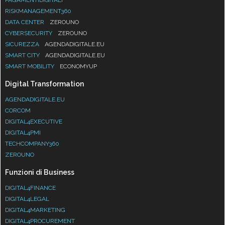
RISKMANAGEMENT360
DATA CENTER
ZEROUNO
CYBERSECURITY
ZEROUNO
SICUREZZA
AGENDADIGITALE.EU
SMART CITY
AGENDADIGITALE.EU
SMART MOBILITY
ECONOMYUP
Digital Transformation
AGENDADIGITALE.EU
CORCOM
DIGITAL4EXECUTIVE
DIGITAL4PMI
TECHCOMPANY360
ZEROUNO
Funzioni di Business
DIGITAL4FINANCE
DIGITAL4LEGAL
DIGITAL4MARKETING
DIGITAL4PROCUREMENT