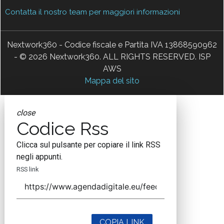
Contatta il nostro team per maggiori informazioni
Nextwork360 - Codice fiscale e Partita IVA 13868590962
- © 2026 Nextwork360. ALL RIGHTS RESERVED. ISP
AWS
Mappa del sito
close
Codice Rss
Clicca sul pulsante per copiare il link RSS
negli appunti.
RSS link
COPIA LINK