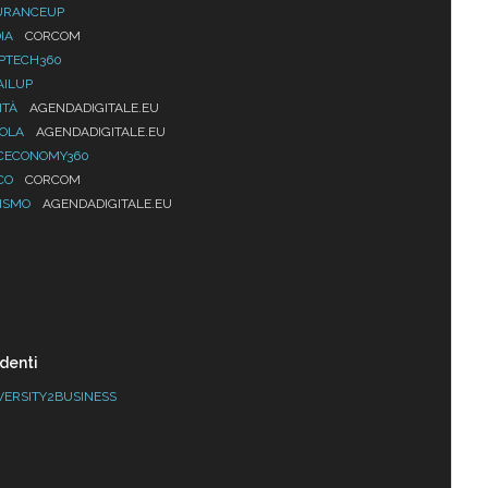
URANCEUP
IA
CORCOM
PTECH360
AILUP
ITÀ
AGENDADIGITALE.EU
UOLA
AGENDADIGITALE.EU
CECONOMY360
CO
CORCOM
ISMO
AGENDADIGITALE.EU
denti
VERSITY2BUSINESS