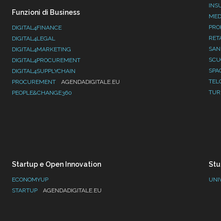
INS
Funzioni di Business
MED
PRO
DIGITAL4FINANCE
RET
DIGITAL4LEGAL
SAN
DIGITAL4MARKETING
SC
DIGITAL4PROCUREMENT
SPA
DIGITAL4SUPPLYCHAIN
TEL
PROCUREMENT
AGENDADIGITALE.EU
TUR
PEOPLE&CHANGE360
Startup e Open Innovation
Stu
ECONOMYUP
UNI
STARTUP
AGENDADIGITALE.EU