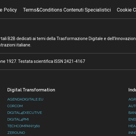
e Policy
Terms&Conditions Contenuti Specialistici
Cookie C
portali B2B dedicati ai temi della Trasformazione Digitale e dell’Innovazio
razioni italiane.
ione 1927. Testata scientifica ISSN 2421-4167
Digital Transformation
Ind
AGENDADIGITALE.EU
AGR
CORCOM
AUT
DIGITAL4EXECUTIVE
BAN
DIGITAL4PMI
ENE
TECHCOMPANY360
HEA
ZEROUNO
INN