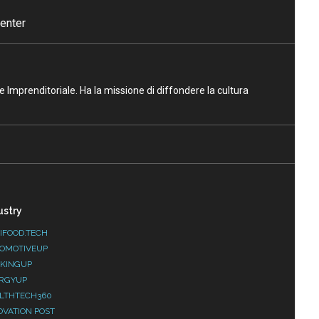
enter
ne Imprenditoriale. Ha la missione di diffondere la cultura
ustry
IFOOD.TECH
OMOTIVEUP
KINGUP
RGYUP
LTHTECH360
OVATION POST