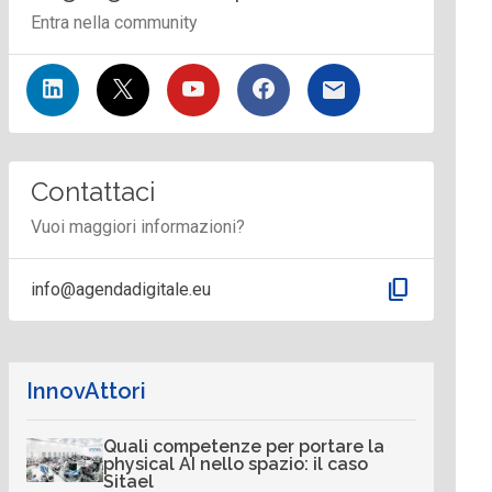
Entra nella community
Contattaci
Vuoi maggiori informazioni?
content_copy
info@agendadigitale.eu
InnovAttori
Quali competenze per portare la
physical AI nello spazio: il caso
Sitael