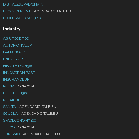
DIGITAL4SUPPLYCHAIN
PROCUREMENT
AGENDADIGITALE.EU
PEOPLE&CHANGE360
Industry
AGRIFOOD.TECH
AUTOMOTIVEUP
BANKINGUP
ENERGYUP
HEALTHTECH360
INNOVATION POST
INSURANCEUP
MEDIA
CORCOM
PROPTECH360
RETAILUP
SANITÀ
AGENDADIGITALE.EU
SCUOLA
AGENDADIGITALE.EU
SPACECONOMY360
TELCO
CORCOM
TURISMO
AGENDADIGITALE.EU