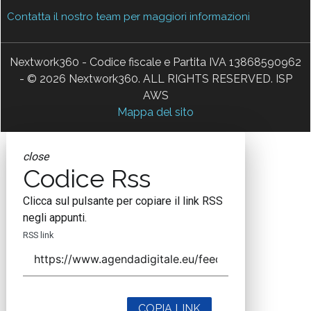
Contatta il nostro team per maggiori informazioni
Nextwork360 - Codice fiscale e Partita IVA 13868590962
- © 2026 Nextwork360. ALL RIGHTS RESERVED. ISP
AWS
Mappa del sito
close
Codice Rss
Clicca sul pulsante per copiare il link RSS
negli appunti.
RSS link
COPIA LINK