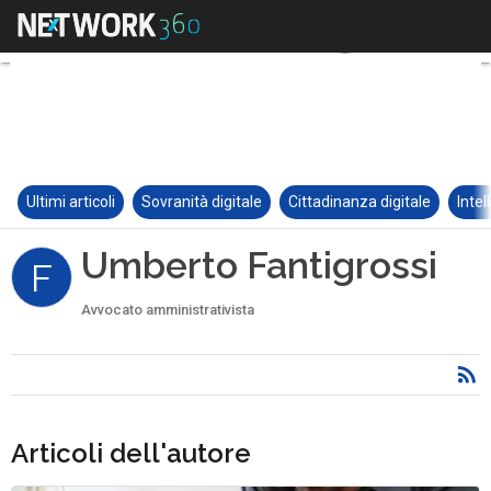
Ultimi articoli
Sovranità digitale
Cittadinanza digitale
Intel
Umberto Fantigrossi
F
Avvocato amministrativista
Articoli dell'autore