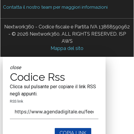
Contatta il nostro team per maggiori informazioni
Nextwork360 - Codice fiscale e Partita IVA 13868590962
- © 2026 Nextwork360. ALL RIGHTS RESERVED. ISP
AWS
Mappa del sito
close
Codice Rss
Clicca sul pulsante per copiare il link RSS
negli appunti.
RSS link
COPIA LINK