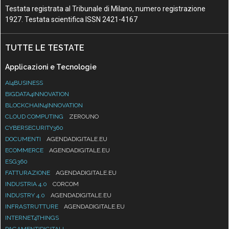
Testata registrata al Tribunale di Milano, numero registrazione
1927. Testata scientifica ISSN 2421-4167
TUTTE LE TESTATE
Applicazioni e Tecnologie
AI4BUSINESS
BIGDATA4INNOVATION
BLOCKCHAIN4INNOVATION
CLOUD COMPUTING
ZEROUNO
CYBERSECURITY360
DOCUMENTI
AGENDADIGITALE.EU
ECOMMERCE
AGENDADIGITALE.EU
ESG360
FATTURAZIONE
AGENDADIGITALE.EU
INDUSTRIA 4.0
CORCOM
INDUSTRY 4.0
AGENDADIGITALE.EU
INFRASTRUTTURE
AGENDADIGITALE.EU
INTERNET4THINGS
PAGAMENTIDIGITALI