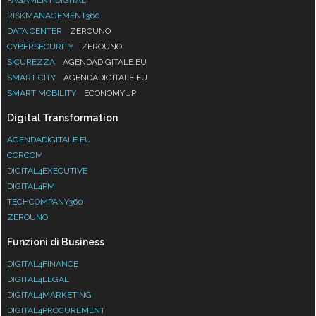
RISKMANAGEMENT360
DATA CENTER
ZEROUNO
CYBERSECURITY
ZEROUNO
SICUREZZA
AGENDADIGITALE.EU
SMART CITY
AGENDADIGITALE.EU
SMART MOBILITY
ECONOMYUP
Digital Transformation
AGENDADIGITALE.EU
CORCOM
DIGITAL4EXECUTIVE
DIGITAL4PMI
TECHCOMPANY360
ZEROUNO
Funzioni di Business
DIGITAL4FINANCE
DIGITAL4LEGAL
DIGITAL4MARKETING
DIGITAL4PROCUREMENT