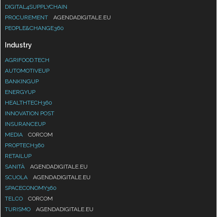
DIGITAL4SUPPLYCHAIN
PROCUREMENT
AGENDADIGITALE.EU
PEOPLE&CHANGE360
Industry
AGRIFOOD.TECH
AUTOMOTIVEUP
BANKINGUP
ENERGYUP
HEALTHTECH360
INNOVATION POST
INSURANCEUP
MEDIA
CORCOM
PROPTECH360
RETAILUP
SANITÀ
AGENDADIGITALE.EU
SCUOLA
AGENDADIGITALE.EU
SPACECONOMY360
TELCO
CORCOM
TURISMO
AGENDADIGITALE.EU