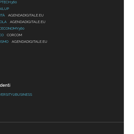
PTECH360
AILUP
ITÀ
AGENDADIGITALE.EU
UOLA
AGENDADIGITALE.EU
CECONOMY360
CO
CORCOM
ISMO
AGENDADIGITALE.EU
denti
VERSITY2BUSINESS