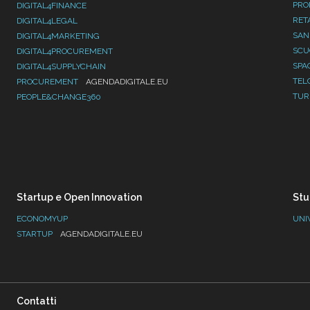
PRO
DIGITAL4FINANCE
RET
DIGITAL4LEGAL
SAN
DIGITAL4MARKETING
SC
DIGITAL4PROCUREMENT
SPA
DIGITAL4SUPPLYCHAIN
TEL
PROCUREMENT
AGENDADIGITALE.EU
TUR
PEOPLE&CHANGE360
Startup e Open Innovation
Stu
ECONOMYUP
UNI
STARTUP
AGENDADIGITALE.EU
Contatti