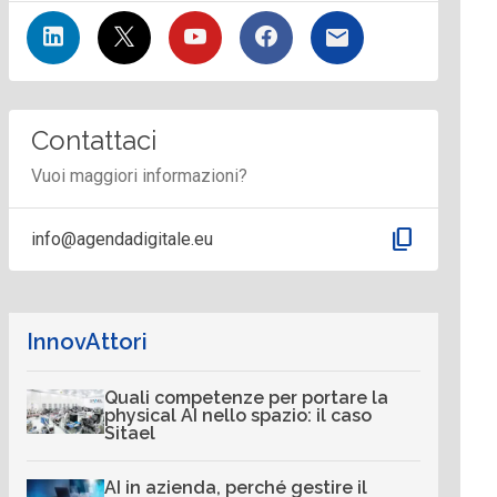
Contattaci
Vuoi maggiori informazioni?
content_copy
info@agendadigitale.eu
InnovAttori
Quali competenze per portare la
physical AI nello spazio: il caso
Sitael
AI in azienda, perché gestire il