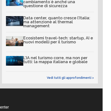
cambiamento è anche una
questione di sicurezza
Data center, quanto cresce l’Italia:
ma attenzione al thermal
management
Ecosistemi travel-tech: startup, AI e
nuovi modelli per il turismo
L’IA nel turismo corre, ma non per
tutti: la mappa italiana e globale
Vedi tutti gli approfondimenti >
enter