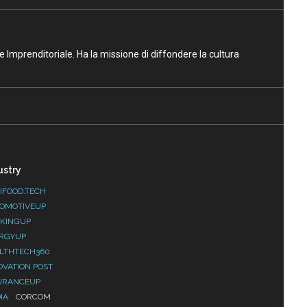
ne Imprenditoriale. Ha la missione di diffondere la cultura
ustry
IFOOD.TECH
OMOTIVEUP
KINGUP
RGYUP
LTHTECH360
OVATION POST
URANCEUP
IA
CORCOM