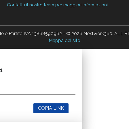
Contatta il nostro team per maggiori informazioni
ale e Partita IVA 13868590962 - © 2026 Nextwork360. AL
Mappa del sito
i.
COPIA LINK