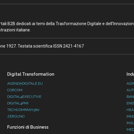
portali B2B dedicati ai temi della Trasformazione Digitale e dell’Innovazio
razioni italiane.
ione 1927. Testata scientifica ISSN 2421-4167
Digital Transformation
Ind
AGENDADIGITALE.EU
AGR
CORCOM
AUT
DIGITAL4EXECUTIVE
BAN
DIGITAL4PMI
ENE
TECHCOMPANY360
HEA
ZEROUNO
INN
INS
Funzioni di Business
MED