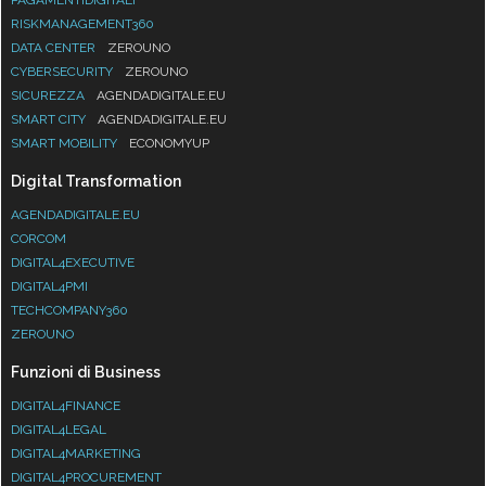
RISKMANAGEMENT360
DATA CENTER
ZEROUNO
CYBERSECURITY
ZEROUNO
SICUREZZA
AGENDADIGITALE.EU
SMART CITY
AGENDADIGITALE.EU
SMART MOBILITY
ECONOMYUP
Digital Transformation
AGENDADIGITALE.EU
CORCOM
DIGITAL4EXECUTIVE
DIGITAL4PMI
TECHCOMPANY360
ZEROUNO
Funzioni di Business
DIGITAL4FINANCE
DIGITAL4LEGAL
DIGITAL4MARKETING
DIGITAL4PROCUREMENT