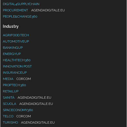
DIGITAL4SUPPLYCHAIN
PROCUREMENT
AGENDADIGITALE.EU
PEOPLE&CHANGE360
Industry
AGRIFOOD.TECH
AUTOMOTIVEUP
BANKINGUP
ENERGYUP
HEALTHTECH360
INNOVATION POST
INSURANCEUP
MEDIA
CORCOM
PROPTECH360
RETAILUP
SANITÀ
AGENDADIGITALE.EU
SCUOLA
AGENDADIGITALE.EU
SPACECONOMY360
TELCO
CORCOM
TURISMO
AGENDADIGITALE.EU