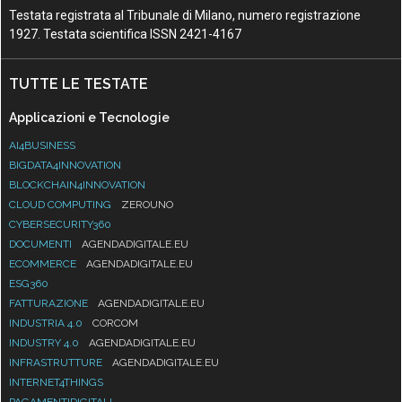
Testata registrata al Tribunale di Milano, numero registrazione
1927. Testata scientifica ISSN 2421-4167
TUTTE LE TESTATE
Applicazioni e Tecnologie
AI4BUSINESS
BIGDATA4INNOVATION
BLOCKCHAIN4INNOVATION
CLOUD COMPUTING
ZEROUNO
CYBERSECURITY360
DOCUMENTI
AGENDADIGITALE.EU
ECOMMERCE
AGENDADIGITALE.EU
ESG360
FATTURAZIONE
AGENDADIGITALE.EU
INDUSTRIA 4.0
CORCOM
INDUSTRY 4.0
AGENDADIGITALE.EU
INFRASTRUTTURE
AGENDADIGITALE.EU
INTERNET4THINGS
PAGAMENTIDIGITALI