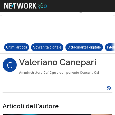
Ultimi articoli
Sovranità digitale
Cittadinanza digitale
Intel
Valeriano Canepari
C
Amministratore Caf Cgn e componente Consulta Caf
Articoli dell'autore