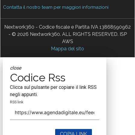
Contatta il nostro team per maggiori informazioni
Nextwork360 - Codice fiscale e Partita IVA 13868590962
- © 2026 Nextwork360. ALL RIGHTS RESERVED. ISP
AWS
Mappa del sito
close
Codice Rss
Clicca sul pulsante per copiare il link RSS
negli appunti.
RSS link
COPIA LINK