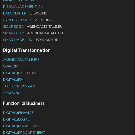
RISKMANAGEMENT360
DATA CENTER
ZEROUNO
CYBERSECURITY
ZEROUNO
SICUREZZA
AGENDADIGITALE.EU
SMART CITY
AGENDADIGITALE.EU
SMART MOBILITY
ECONOMYUP
Digital Transformation
AGENDADIGITALE.EU
CORCOM
DIGITAL4EXECUTIVE
DIGITAL4PMI
TECHCOMPANY360
ZEROUNO
Funzioni di Business
DIGITAL4FINANCE
DIGITAL4LEGAL
DIGITAL4MARKETING
DIGITAL4PROCUREMENT