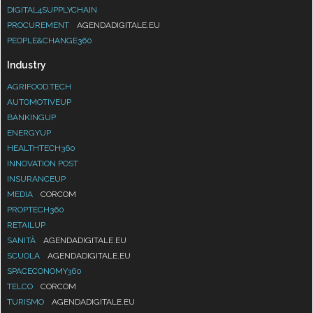
DIGITAL4SUPPLYCHAIN
PROCUREMENT
AGENDADIGITALE.EU
PEOPLE&CHANGE360
Industry
AGRIFOOD.TECH
AUTOMOTIVEUP
BANKINGUP
ENERGYUP
HEALTHTECH360
INNOVATION POST
INSURANCEUP
MEDIA
CORCOM
PROPTECH360
RETAILUP
SANITÀ
AGENDADIGITALE.EU
SCUOLA
AGENDADIGITALE.EU
SPACECONOMY360
TELCO
CORCOM
TURISMO
AGENDADIGITALE.EU