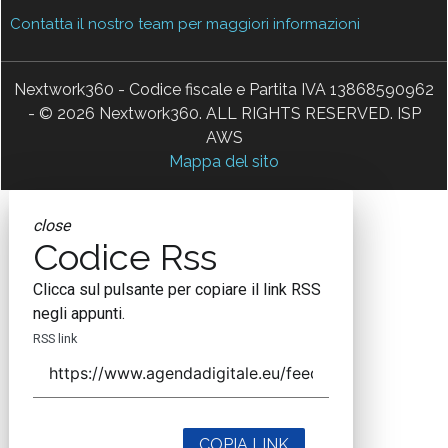
Contatta il nostro team per maggiori informazioni
Nextwork360 - Codice fiscale e Partita IVA 13868590962
- © 2026 Nextwork360. ALL RIGHTS RESERVED. ISP
AWS
Mappa del sito
close
Codice Rss
Clicca sul pulsante per copiare il link RSS
negli appunti.
RSS link
COPIA LINK