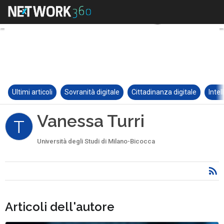
Ultimi articoli
Sovranità digitale
Cittadinanza digitale
Intel
Vanessa Turri
T
Università degli Studi di Milano-Bicocca
Articoli dell'autore