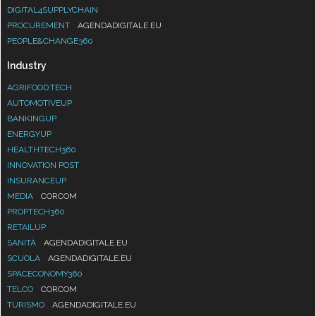
DIGITAL4SUPPLYCHAIN
PROCUREMENT
AGENDADIGITALE.EU
PEOPLE&CHANGE360
Industry
AGRIFOOD.TECH
AUTOMOTIVEUP
BANKINGUP
ENERGYUP
HEALTHTECH360
INNOVATION POST
INSURANCEUP
MEDIA
CORCOM
PROPTECH360
RETAILUP
SANITÀ
AGENDADIGITALE.EU
SCUOLA
AGENDADIGITALE.EU
SPACECONOMY360
TELCO
CORCOM
TURISMO
AGENDADIGITALE.EU