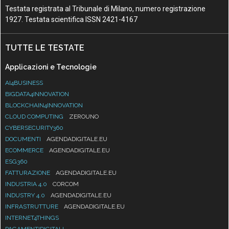
Testata registrata al Tribunale di Milano, numero registrazione
1927. Testata scientifica ISSN 2421-4167
TUTTE LE TESTATE
Applicazioni e Tecnologie
AI4BUSINESS
BIGDATA4INNOVATION
BLOCKCHAIN4INNOVATION
CLOUD COMPUTING
ZEROUNO
CYBERSECURITY360
DOCUMENTI
AGENDADIGITALE.EU
ECOMMERCE
AGENDADIGITALE.EU
ESG360
FATTURAZIONE
AGENDADIGITALE.EU
INDUSTRIA 4.0
CORCOM
INDUSTRY 4.0
AGENDADIGITALE.EU
INFRASTRUTTURE
AGENDADIGITALE.EU
INTERNET4THINGS
PAGAMENTIDIGITALI