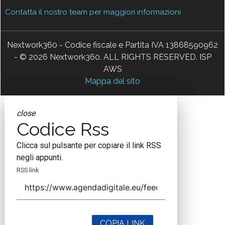
Contatta il nostro team per maggiori informazioni
Nextwork360 - Codice fiscale e Partita IVA 13868590962
- © 2026 Nextwork360. ALL RIGHTS RESERVED. ISP
AWS
Mappa del sito
close
Codice Rss
Clicca sul pulsante per copiare il link RSS
negli appunti.
RSS link
COPIA LINK