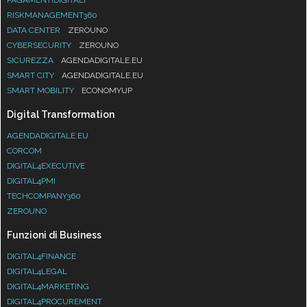
RISKMANAGEMENT360
DATA CENTER
ZEROUNO
CYBERSECURITY
ZEROUNO
SICUREZZA
AGENDADIGITALE.EU
SMART CITY
AGENDADIGITALE.EU
SMART MOBILITY
ECONOMYUP
Digital Transformation
AGENDADIGITALE.EU
CORCOM
DIGITAL4EXECUTIVE
DIGITAL4PMI
TECHCOMPANY360
ZEROUNO
Funzioni di Business
DIGITAL4FINANCE
DIGITAL4LEGAL
DIGITAL4MARKETING
DIGITAL4PROCUREMENT