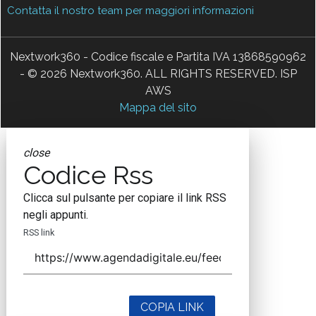
Contatta il nostro team per maggiori informazioni
Nextwork360 - Codice fiscale e Partita IVA 13868590962
- © 2026 Nextwork360. ALL RIGHTS RESERVED. ISP
AWS
Mappa del sito
close
Codice Rss
Clicca sul pulsante per copiare il link RSS
negli appunti.
RSS link
COPIA LINK