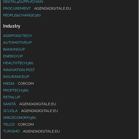
DIGITAL4SUPPLYCHAIN
PROCUREMENT
AGENDADIGITALE.EU
PEOPLE&CHANGE360
Industry
AGRIFOOD.TECH
AUTOMOTIVEUP
BANKINGUP
ENERGYUP
HEALTHTECH360
INNOVATION POST
INSURANCEUP
MEDIA
CORCOM
PROPTECH360
RETAILUP
SANITÀ
AGENDADIGITALE.EU
SCUOLA
AGENDADIGITALE.EU
SPACECONOMY360
TELCO
CORCOM
TURISMO
AGENDADIGITALE.EU