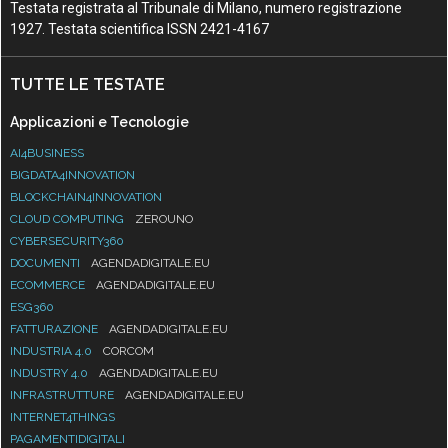
Testata registrata al Tribunale di Milano, numero registrazione
1927. Testata scientifica ISSN 2421-4167
TUTTE LE TESTATE
Applicazioni e Tecnologie
AI4BUSINESS
BIGDATA4INNOVATION
BLOCKCHAIN4INNOVATION
CLOUD COMPUTING
ZEROUNO
CYBERSECURITY360
DOCUMENTI
AGENDADIGITALE.EU
ECOMMERCE
AGENDADIGITALE.EU
ESG360
FATTURAZIONE
AGENDADIGITALE.EU
INDUSTRIA 4.0
CORCOM
INDUSTRY 4.0
AGENDADIGITALE.EU
INFRASTRUTTURE
AGENDADIGITALE.EU
INTERNET4THINGS
PAGAMENTIDIGITALI