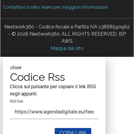
Contatta il nostro team per maggiori informazioni
Nextwork360 - Codice fiscale e Partita IVA 13868590962
- © 2026 Nextwork360. ALL RIGHTS RESERVED. ISP
AWS
Mappa del sito
close
Codice Rss
Clicca sul pulsante per copiare il link RSS
negli appunti.
RSS link
COPIA LINK