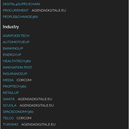
DIGITAL4SUPPLYCHAIN
PROCUREMENT
AGENDADIGITALE.EU
PEOPLE&CHANGE360
Industry
AGRIFOOD.TECH
AUTOMOTIVEUP
BANKINGUP
ENERGYUP
HEALTHTECH360
INNOVATION POST
INSURANCEUP
MEDIA
CORCOM
PROPTECH360
RETAILUP
SANITÀ
AGENDADIGITALE.EU
SCUOLA
AGENDADIGITALE.EU
SPACECONOMY360
TELCO
CORCOM
TURISMO
AGENDADIGITALE.EU