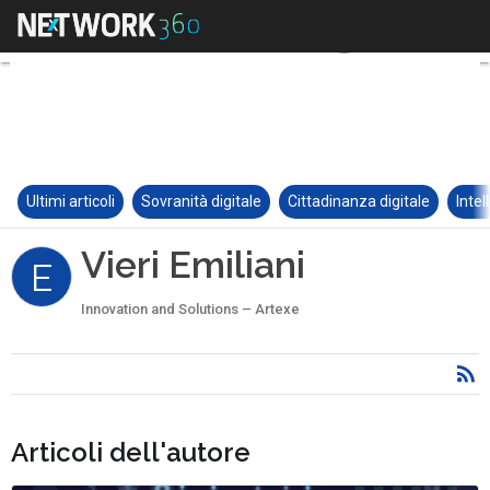
Ultimi articoli
Sovranità digitale
Cittadinanza digitale
Intel
Vieri Emiliani
E
Innovation and Solutions – Artexe
Articoli dell'autore