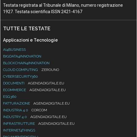
Testata registrata al Tribunale di Milano, numero registrazione
1927. Testata scientifica ISSN 2421-4167
TUTTE LE TESTATE
Applicazioni e Tecnologie
AI4BUSINESS
BIGDATA4INNOVATION
BLOCKCHAIN4INNOVATION
CLOUD COMPUTING
ZEROUNO
CYBERSECURITY360
DOCUMENTI
AGENDADIGITALE.EU
ECOMMERCE
AGENDADIGITALE.EU
ESG360
FATTURAZIONE
AGENDADIGITALE.EU
INDUSTRIA 4.0
CORCOM
INDUSTRY 4.0
AGENDADIGITALE.EU
INFRASTRUTTURE
AGENDADIGITALE.EU
INTERNET4THINGS
PAGAMENTIDIGITALI