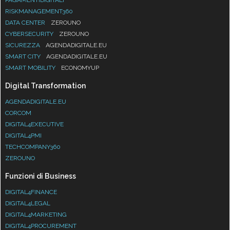
RISKMANAGEMENT360
DATA CENTER
ZEROUNO
CYBERSECURITY
ZEROUNO
SICUREZZA
AGENDADIGITALE.EU
SMART CITY
AGENDADIGITALE.EU
SMART MOBILITY
ECONOMYUP
Digital Transformation
AGENDADIGITALE.EU
CORCOM
DIGITAL4EXECUTIVE
DIGITAL4PMI
TECHCOMPANY360
ZEROUNO
Funzioni di Business
DIGITAL4FINANCE
DIGITAL4LEGAL
DIGITAL4MARKETING
DIGITAL4PROCUREMENT