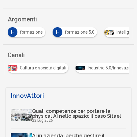
Argomenti
F
F
formazione
formazione 5.0
Intelligenz
Canali
Cultura e società digitali
Industria 5.0/Innovazione
InnovAttori
Quali competenze per portare la
physical AI nello spazio: il caso Sitael
22 Lug 2026
AI in azienda, perché gestire il