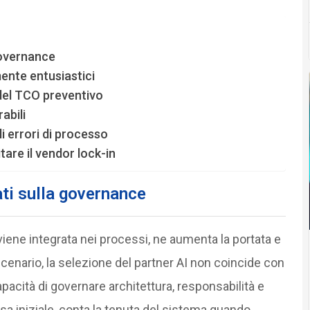
governance
ente entusiastici
 del TCO preventivo
abili
i errori di processo
tare il vendor lock-in
ati sulla governance
 viene integrata nei processi, ne aumenta la portata e
enario, la selezione del partner AI non coincide con
apacità di governare architettura, responsabilità e
a iniziale, conta la tenuta del sistema quando