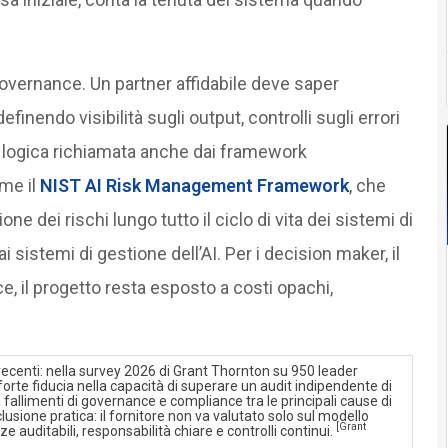
 governance. Un partner affidabile deve saper
inendo visibilità sugli output, controlli sugli errori
a logica richiamata anche dai framework
ome il
NIST AI Risk Management Framework
, che
e dei rischi lungo tutto il ciclo di vita dei sistemi di
i sistemi di gestione dell’AI. Per i decision maker, il
, il progetto resta esposto a costi opachi,
 recenti: nella survey 2026 di Grant Thornton su 950 leader
 forte fiducia nella capacità di superare un audit indipendente di
 fallimenti di governance e compliance tra le principali cause di
usione pratica: il fornitore non va valutato solo sul modello
[Grant
 auditabili, responsabilità chiare e controlli continui.