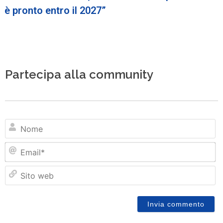
è pronto entro il 2027”
Partecipa alla community
N
Em
Si
w